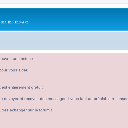
 B14, B15, B18,et K1
uver, une astuce ....
pour vous aider.
 est entièrement gratuit.
 dire envoyer et recevoir des messages il vous faut au préalable recense
urrez échanger sur le forum !