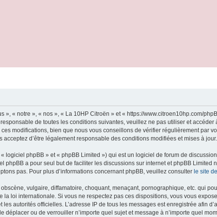
s », « notre », « nos », « La 10HP Citroën » et « https://www.citroen10hp.com/ph
 responsable de toutes les conditions suivantes, veuillez ne pas utiliser et accéde
es modifications, bien que nous vous conseillons de vérifier régulièrement par vo
us acceptez d’être légalement responsable des conditions modifiées et mises à jour.
 logiciel phpBB » et « phpBB Limited ») qui est un logiciel de forum de discussio
iel phpBB a pour seul but de faciliter les discussions sur internet et phpBB Limit
ptons pas. Pour plus d’informations concernant phpBB, veuillez consulter
le site 
obscène, vulgaire, diffamatoire, choquant, menaçant, pornographique, etc. qui pourr
 la loi internationale. Si vous ne respectez pas ces dispositions, vous vous expos
 et les autorités officielles. L’adresse IP de tous les messages est enregistrée afin 
 de déplacer ou de verrouiller n’importe quel sujet et message à n’importe quel mome