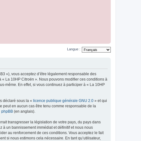
Langue :
pBB3 »), vous acceptez d’être légalement responsable des
r à « La 10HP Citroën ». Nous pouvons modifier ces conditions à
us-même. En effet, si vous continuez à participer à « La 10HP
ns déclaré sous la «
licence publique générale GNU 2.0
» et qui
ed ne peut en aucun cas être tenu comme responsable de la
de phpBB
(en anglais).
ait transgresser la législation de votre pays, du pays dans
ez à un bannissement immédiat et définitif et nous nous
d’aider au renforcement de ces conditions. Vous acceptez le fait
nt si nous estimons cela nécessaire. En tant qu’utilisateur,