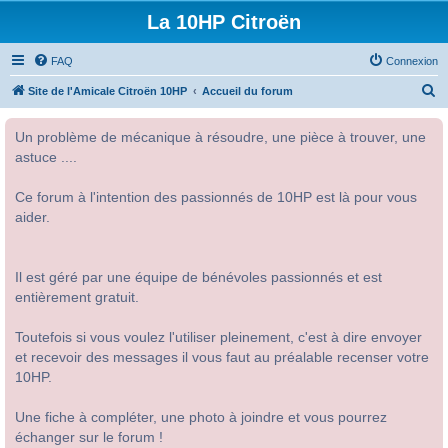
La 10HP Citroën
FAQ
Connexion
R
Site de l'Amicale Citroën 10HP
Accueil du forum
e
Un problème de mécanique à résoudre, une pièce à trouver, une
c
astuce ....
h
e
Ce forum à l'intention des passionnés de 10HP est là pour vous
r
aider.
c
h
Il est géré par une équipe de bénévoles passionnés et est
e
entièrement gratuit.
r
Toutefois si vous voulez l'utiliser pleinement, c'est à dire envoyer
et recevoir des messages il vous faut au préalable recenser votre
10HP.
Une fiche à compléter, une photo à joindre et vous pourrez
échanger sur le forum !