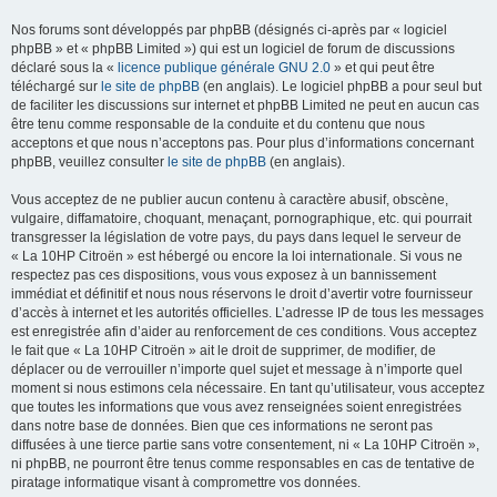
Nos forums sont développés par phpBB (désignés ci-après par « logiciel
phpBB » et « phpBB Limited ») qui est un logiciel de forum de discussions
déclaré sous la «
licence publique générale GNU 2.0
» et qui peut être
téléchargé sur
le site de phpBB
(en anglais). Le logiciel phpBB a pour seul but
de faciliter les discussions sur internet et phpBB Limited ne peut en aucun cas
être tenu comme responsable de la conduite et du contenu que nous
acceptons et que nous n’acceptons pas. Pour plus d’informations concernant
phpBB, veuillez consulter
le site de phpBB
(en anglais).
Vous acceptez de ne publier aucun contenu à caractère abusif, obscène,
vulgaire, diffamatoire, choquant, menaçant, pornographique, etc. qui pourrait
transgresser la législation de votre pays, du pays dans lequel le serveur de
« La 10HP Citroën » est hébergé ou encore la loi internationale. Si vous ne
respectez pas ces dispositions, vous vous exposez à un bannissement
immédiat et définitif et nous nous réservons le droit d’avertir votre fournisseur
d’accès à internet et les autorités officielles. L’adresse IP de tous les messages
est enregistrée afin d’aider au renforcement de ces conditions. Vous acceptez
le fait que « La 10HP Citroën » ait le droit de supprimer, de modifier, de
déplacer ou de verrouiller n’importe quel sujet et message à n’importe quel
moment si nous estimons cela nécessaire. En tant qu’utilisateur, vous acceptez
que toutes les informations que vous avez renseignées soient enregistrées
dans notre base de données. Bien que ces informations ne seront pas
diffusées à une tierce partie sans votre consentement, ni « La 10HP Citroën »,
ni phpBB, ne pourront être tenus comme responsables en cas de tentative de
piratage informatique visant à compromettre vos données.