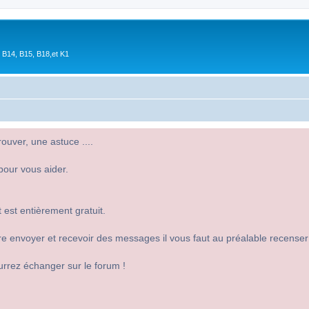
 B14, B15, B18,et K1
uver, une astuce ....
pour vous aider.
 est entièrement gratuit.
 dire envoyer et recevoir des messages il vous faut au préalable recense
urrez échanger sur le forum !