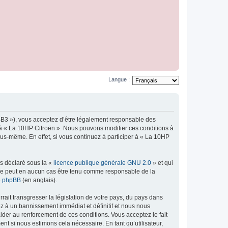
Langue :
pBB3 »), vous acceptez d’être légalement responsable des
r à « La 10HP Citroën ». Nous pouvons modifier ces conditions à
us-même. En effet, si vous continuez à participer à « La 10HP
ns déclaré sous la «
licence publique générale GNU 2.0
» et qui
ed ne peut en aucun cas être tenu comme responsable de la
de phpBB
(en anglais).
ait transgresser la législation de votre pays, du pays dans
ez à un bannissement immédiat et définitif et nous nous
d’aider au renforcement de ces conditions. Vous acceptez le fait
nt si nous estimons cela nécessaire. En tant qu’utilisateur,