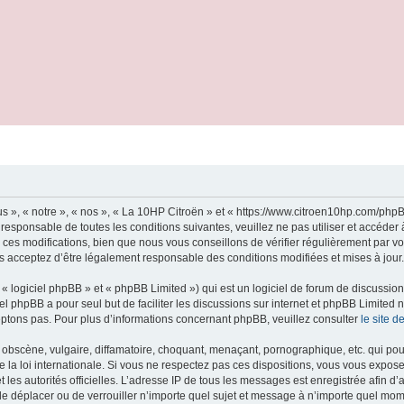
s », « notre », « nos », « La 10HP Citroën » et « https://www.citroen10hp.com/ph
 responsable de toutes les conditions suivantes, veuillez ne pas utiliser et accéde
es modifications, bien que nous vous conseillons de vérifier régulièrement par vo
us acceptez d’être légalement responsable des conditions modifiées et mises à jour.
 logiciel phpBB » et « phpBB Limited ») qui est un logiciel de forum de discussio
iel phpBB a pour seul but de faciliter les discussions sur internet et phpBB Limit
ptons pas. Pour plus d’informations concernant phpBB, veuillez consulter
le site 
obscène, vulgaire, diffamatoire, choquant, menaçant, pornographique, etc. qui pourr
 la loi internationale. Si vous ne respectez pas ces dispositions, vous vous expos
 et les autorités officielles. L’adresse IP de tous les messages est enregistrée afin 
 de déplacer ou de verrouiller n’importe quel sujet et message à n’importe quel mome