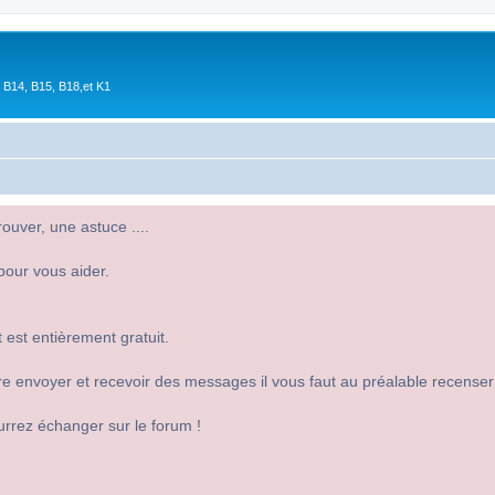
 B14, B15, B18,et K1
uver, une astuce ....
pour vous aider.
 est entièrement gratuit.
 dire envoyer et recevoir des messages il vous faut au préalable recense
urrez échanger sur le forum !