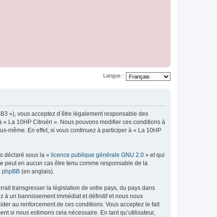
Langue :
pBB3 »), vous acceptez d’être légalement responsable des
r à « La 10HP Citroën ». Nous pouvons modifier ces conditions à
us-même. En effet, si vous continuez à participer à « La 10HP
ns déclaré sous la «
licence publique générale GNU 2.0
» et qui
ed ne peut en aucun cas être tenu comme responsable de la
de phpBB
(en anglais).
ait transgresser la législation de votre pays, du pays dans
ez à un bannissement immédiat et définitif et nous nous
d’aider au renforcement de ces conditions. Vous acceptez le fait
nt si nous estimons cela nécessaire. En tant qu’utilisateur,