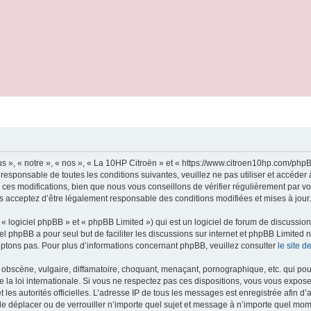
s », « notre », « nos », « La 10HP Citroën » et « https://www.citroen10hp.com/ph
 responsable de toutes les conditions suivantes, veuillez ne pas utiliser et accéde
es modifications, bien que nous vous conseillons de vérifier régulièrement par vo
us acceptez d’être légalement responsable des conditions modifiées et mises à jour.
 logiciel phpBB » et « phpBB Limited ») qui est un logiciel de forum de discussio
iel phpBB a pour seul but de faciliter les discussions sur internet et phpBB Limit
ptons pas. Pour plus d’informations concernant phpBB, veuillez consulter
le site 
obscène, vulgaire, diffamatoire, choquant, menaçant, pornographique, etc. qui pourr
 la loi internationale. Si vous ne respectez pas ces dispositions, vous vous expos
 et les autorités officielles. L’adresse IP de tous les messages est enregistrée afin 
 de déplacer ou de verrouiller n’importe quel sujet et message à n’importe quel mome