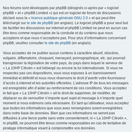
Nos forums sont développés par phpBB (désignés ci-après par « logiciel
phpBB » et « phpBB Limited ») qui est un logiciel de forum de discussions
déclaré sous la «
licence publique générale GNU 2.0
» et qui peut être
téléchargé sur
le site de phpBB
(en anglais). Le logiciel phpBB a pour seul but
de faciliter les discussions sur internet et phpBB Limited ne peut en aucun cas
être tenu comme responsable de la conduite et du contenu que nous
acceptons et que nous n’acceptons pas. Pour plus d’informations concernant
phpBB, veuillez consulter
le site de phpBB
(en anglais).
Vous acceptez de ne publier aucun contenu à caractère abusif, obscène,
vulgaire, diffamatoire, choquant, menaçant, pornographique, etc. qui pourrait
transgresser la législation de votre pays, du pays dans lequel le serveur de
« La 10HP Citroën » est hébergé ou encore la loi internationale. Si vous ne
respectez pas ces dispositions, vous vous exposez à un bannissement
immédiat et définitif et nous nous réservons le droit d’avertir votre fournisseur
d’accès à internet et les autorités officielles. L’adresse IP de tous les messages
est enregistrée afin d’aider au renforcement de ces conditions. Vous acceptez
le fait que « La 10HP Citroën » ait le droit de supprimer, de modifier, de
déplacer ou de verrouiller n’importe quel sujet et message à n’importe quel
moment si nous estimons cela nécessaire. En tant qu’utilisateur, vous acceptez
que toutes les informations que vous avez renseignées soient enregistrées
dans notre base de données. Bien que ces informations ne seront pas
diffusées à une tierce partie sans votre consentement, ni « La 10HP Citroën »,
ni phpBB, ne pourront être tenus comme responsables en cas de tentative de
piratage informatique visant à compromettre vos données.