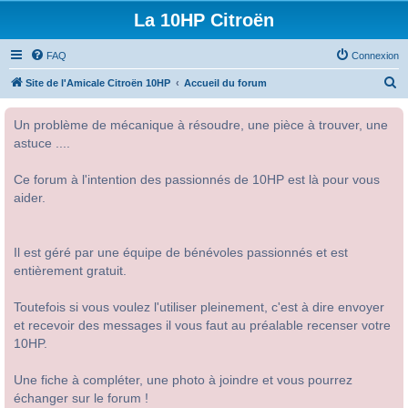
La 10HP Citroën
FAQ
Connexion
R
Site de l'Amicale Citroën 10HP
Accueil du forum
e
Un problème de mécanique à résoudre, une pièce à trouver, une
c
astuce ....
h
e
Ce forum à l'intention des passionnés de 10HP est là pour vous
r
aider.
c
h
Il est géré par une équipe de bénévoles passionnés et est
e
entièrement gratuit.
r
Toutefois si vous voulez l'utiliser pleinement, c'est à dire envoyer
et recevoir des messages il vous faut au préalable recenser votre
10HP.
Une fiche à compléter, une photo à joindre et vous pourrez
échanger sur le forum !