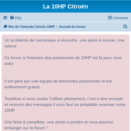
La 10HP Citroën
FAQ
Connexion
R
Site de l'Amicale Citroën 10HP
Accueil du forum
e
Un problème de mécanique à résoudre, une pièce à trouver, une
c
astuce ....
h
e
Ce forum à l'intention des passionnés de 10HP est là pour vous
r
aider.
c
h
Il est géré par une équipe de bénévoles passionnés et est
e
entièrement gratuit.
r
Toutefois si vous voulez l'utiliser pleinement, c'est à dire envoyer
et recevoir des messages il vous faut au préalable recenser votre
10HP.
Une fiche à compléter, une photo à joindre et vous pourrez
échanger sur le forum !