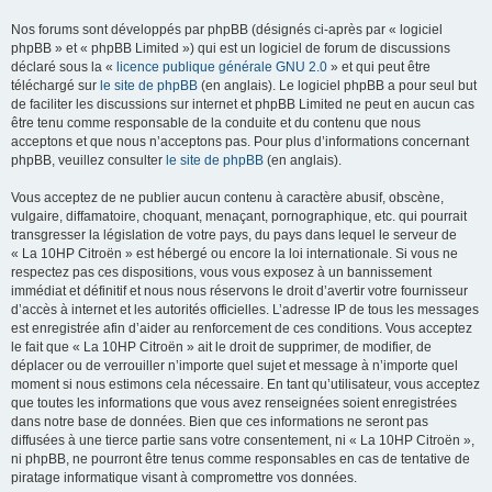
Nos forums sont développés par phpBB (désignés ci-après par « logiciel
phpBB » et « phpBB Limited ») qui est un logiciel de forum de discussions
déclaré sous la «
licence publique générale GNU 2.0
» et qui peut être
téléchargé sur
le site de phpBB
(en anglais). Le logiciel phpBB a pour seul but
de faciliter les discussions sur internet et phpBB Limited ne peut en aucun cas
être tenu comme responsable de la conduite et du contenu que nous
acceptons et que nous n’acceptons pas. Pour plus d’informations concernant
phpBB, veuillez consulter
le site de phpBB
(en anglais).
Vous acceptez de ne publier aucun contenu à caractère abusif, obscène,
vulgaire, diffamatoire, choquant, menaçant, pornographique, etc. qui pourrait
transgresser la législation de votre pays, du pays dans lequel le serveur de
« La 10HP Citroën » est hébergé ou encore la loi internationale. Si vous ne
respectez pas ces dispositions, vous vous exposez à un bannissement
immédiat et définitif et nous nous réservons le droit d’avertir votre fournisseur
d’accès à internet et les autorités officielles. L’adresse IP de tous les messages
est enregistrée afin d’aider au renforcement de ces conditions. Vous acceptez
le fait que « La 10HP Citroën » ait le droit de supprimer, de modifier, de
déplacer ou de verrouiller n’importe quel sujet et message à n’importe quel
moment si nous estimons cela nécessaire. En tant qu’utilisateur, vous acceptez
que toutes les informations que vous avez renseignées soient enregistrées
dans notre base de données. Bien que ces informations ne seront pas
diffusées à une tierce partie sans votre consentement, ni « La 10HP Citroën »,
ni phpBB, ne pourront être tenus comme responsables en cas de tentative de
piratage informatique visant à compromettre vos données.