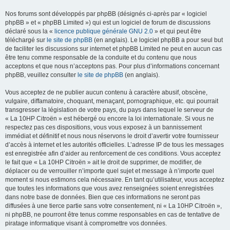
Nos forums sont développés par phpBB (désignés ci-après par « logiciel
phpBB » et « phpBB Limited ») qui est un logiciel de forum de discussions
déclaré sous la «
licence publique générale GNU 2.0
» et qui peut être
téléchargé sur
le site de phpBB
(en anglais). Le logiciel phpBB a pour seul but
de faciliter les discussions sur internet et phpBB Limited ne peut en aucun cas
être tenu comme responsable de la conduite et du contenu que nous
acceptons et que nous n’acceptons pas. Pour plus d’informations concernant
phpBB, veuillez consulter
le site de phpBB
(en anglais).
Vous acceptez de ne publier aucun contenu à caractère abusif, obscène,
vulgaire, diffamatoire, choquant, menaçant, pornographique, etc. qui pourrait
transgresser la législation de votre pays, du pays dans lequel le serveur de
« La 10HP Citroën » est hébergé ou encore la loi internationale. Si vous ne
respectez pas ces dispositions, vous vous exposez à un bannissement
immédiat et définitif et nous nous réservons le droit d’avertir votre fournisseur
d’accès à internet et les autorités officielles. L’adresse IP de tous les messages
est enregistrée afin d’aider au renforcement de ces conditions. Vous acceptez
le fait que « La 10HP Citroën » ait le droit de supprimer, de modifier, de
déplacer ou de verrouiller n’importe quel sujet et message à n’importe quel
moment si nous estimons cela nécessaire. En tant qu’utilisateur, vous acceptez
que toutes les informations que vous avez renseignées soient enregistrées
dans notre base de données. Bien que ces informations ne seront pas
diffusées à une tierce partie sans votre consentement, ni « La 10HP Citroën »,
ni phpBB, ne pourront être tenus comme responsables en cas de tentative de
piratage informatique visant à compromettre vos données.