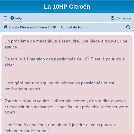
La 10HP Citroën
FAQ
Connexion
R
Site de l'Amicale Citroën 10HP
Accueil du forum
e
Un problème de mécanique à résoudre, une pièce à trouver, une
c
astuce ....
h
e
Ce forum à l'intention des passionnés de 10HP est là pour vous
r
aider.
c
h
Il est géré par une équipe de bénévoles passionnés et est
e
entièrement gratuit.
r
Toutefois si vous voulez l'utiliser pleinement, c'est à dire envoyer
et recevoir des messages il vous faut au préalable recenser votre
10HP.
Une fiche à compléter, une photo à joindre et vous pourrez
échanger sur le forum !