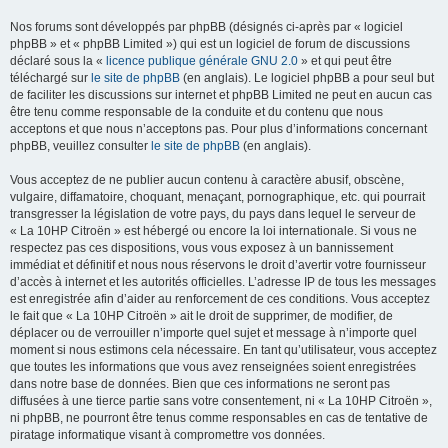
Nos forums sont développés par phpBB (désignés ci-après par « logiciel
phpBB » et « phpBB Limited ») qui est un logiciel de forum de discussions
déclaré sous la «
licence publique générale GNU 2.0
» et qui peut être
téléchargé sur
le site de phpBB
(en anglais). Le logiciel phpBB a pour seul but
de faciliter les discussions sur internet et phpBB Limited ne peut en aucun cas
être tenu comme responsable de la conduite et du contenu que nous
acceptons et que nous n’acceptons pas. Pour plus d’informations concernant
phpBB, veuillez consulter
le site de phpBB
(en anglais).
Vous acceptez de ne publier aucun contenu à caractère abusif, obscène,
vulgaire, diffamatoire, choquant, menaçant, pornographique, etc. qui pourrait
transgresser la législation de votre pays, du pays dans lequel le serveur de
« La 10HP Citroën » est hébergé ou encore la loi internationale. Si vous ne
respectez pas ces dispositions, vous vous exposez à un bannissement
immédiat et définitif et nous nous réservons le droit d’avertir votre fournisseur
d’accès à internet et les autorités officielles. L’adresse IP de tous les messages
est enregistrée afin d’aider au renforcement de ces conditions. Vous acceptez
le fait que « La 10HP Citroën » ait le droit de supprimer, de modifier, de
déplacer ou de verrouiller n’importe quel sujet et message à n’importe quel
moment si nous estimons cela nécessaire. En tant qu’utilisateur, vous acceptez
que toutes les informations que vous avez renseignées soient enregistrées
dans notre base de données. Bien que ces informations ne seront pas
diffusées à une tierce partie sans votre consentement, ni « La 10HP Citroën »,
ni phpBB, ne pourront être tenus comme responsables en cas de tentative de
piratage informatique visant à compromettre vos données.