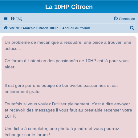
La 10HP Citroën
FAQ
Connexion
R
Site de l'Amicale Citroën 10HP
Accueil du forum
e
Un problème de mécanique à résoudre, une pièce à trouver, une
c
astuce ....
h
e
Ce forum à l'intention des passionnés de 10HP est là pour vous
r
aider.
c
h
Il est géré par une équipe de bénévoles passionnés et est
e
entièrement gratuit.
r
Toutefois si vous voulez l'utiliser pleinement, c'est à dire envoyer
et recevoir des messages il vous faut au préalable recenser votre
10HP.
Une fiche à compléter, une photo à joindre et vous pourrez
échanger sur le forum !