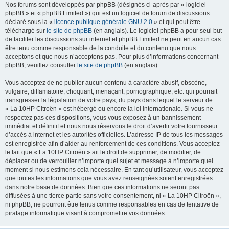
Nos forums sont développés par phpBB (désignés ci-après par « logiciel
phpBB » et « phpBB Limited ») qui est un logiciel de forum de discussions
déclaré sous la «
licence publique générale GNU 2.0
» et qui peut être
téléchargé sur
le site de phpBB
(en anglais). Le logiciel phpBB a pour seul but
de faciliter les discussions sur internet et phpBB Limited ne peut en aucun cas
être tenu comme responsable de la conduite et du contenu que nous
acceptons et que nous n’acceptons pas. Pour plus d’informations concernant
phpBB, veuillez consulter
le site de phpBB
(en anglais).
Vous acceptez de ne publier aucun contenu à caractère abusif, obscène,
vulgaire, diffamatoire, choquant, menaçant, pornographique, etc. qui pourrait
transgresser la législation de votre pays, du pays dans lequel le serveur de
« La 10HP Citroën » est hébergé ou encore la loi internationale. Si vous ne
respectez pas ces dispositions, vous vous exposez à un bannissement
immédiat et définitif et nous nous réservons le droit d’avertir votre fournisseur
d’accès à internet et les autorités officielles. L’adresse IP de tous les messages
est enregistrée afin d’aider au renforcement de ces conditions. Vous acceptez
le fait que « La 10HP Citroën » ait le droit de supprimer, de modifier, de
déplacer ou de verrouiller n’importe quel sujet et message à n’importe quel
moment si nous estimons cela nécessaire. En tant qu’utilisateur, vous acceptez
que toutes les informations que vous avez renseignées soient enregistrées
dans notre base de données. Bien que ces informations ne seront pas
diffusées à une tierce partie sans votre consentement, ni « La 10HP Citroën »,
ni phpBB, ne pourront être tenus comme responsables en cas de tentative de
piratage informatique visant à compromettre vos données.