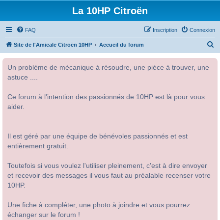
La 10HP Citroën
FAQ
Inscription
Connexion
R
Site de l'Amicale Citroën 10HP
Accueil du forum
e
Un problème de mécanique à résoudre, une pièce à trouver, une
c
astuce ....
h
e
Ce forum à l'intention des passionnés de 10HP est là pour vous
r
aider.
c
h
Il est géré par une équipe de bénévoles passionnés et est
e
entièrement gratuit.
r
Toutefois si vous voulez l'utiliser pleinement, c'est à dire envoyer
et recevoir des messages il vous faut au préalable recenser votre
10HP.
Une fiche à compléter, une photo à joindre et vous pourrez
échanger sur le forum !