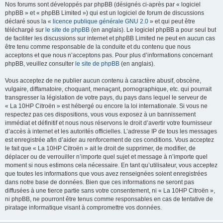
Nos forums sont développés par phpBB (désignés ci-après par « logiciel
phpBB » et « phpBB Limited ») qui est un logiciel de forum de discussions
déclaré sous la «
licence publique générale GNU 2.0
» et qui peut être
téléchargé sur
le site de phpBB
(en anglais). Le logiciel phpBB a pour seul but
de faciliter les discussions sur internet et phpBB Limited ne peut en aucun cas
être tenu comme responsable de la conduite et du contenu que nous
acceptons et que nous n’acceptons pas. Pour plus d’informations concernant
phpBB, veuillez consulter
le site de phpBB
(en anglais).
Vous acceptez de ne publier aucun contenu à caractère abusif, obscène,
vulgaire, diffamatoire, choquant, menaçant, pornographique, etc. qui pourrait
transgresser la législation de votre pays, du pays dans lequel le serveur de
« La 10HP Citroën » est hébergé ou encore la loi internationale. Si vous ne
respectez pas ces dispositions, vous vous exposez à un bannissement
immédiat et définitif et nous nous réservons le droit d’avertir votre fournisseur
d’accès à internet et les autorités officielles. L’adresse IP de tous les messages
est enregistrée afin d’aider au renforcement de ces conditions. Vous acceptez
le fait que « La 10HP Citroën » ait le droit de supprimer, de modifier, de
déplacer ou de verrouiller n’importe quel sujet et message à n’importe quel
moment si nous estimons cela nécessaire. En tant qu’utilisateur, vous acceptez
que toutes les informations que vous avez renseignées soient enregistrées
dans notre base de données. Bien que ces informations ne seront pas
diffusées à une tierce partie sans votre consentement, ni « La 10HP Citroën »,
ni phpBB, ne pourront être tenus comme responsables en cas de tentative de
piratage informatique visant à compromettre vos données.