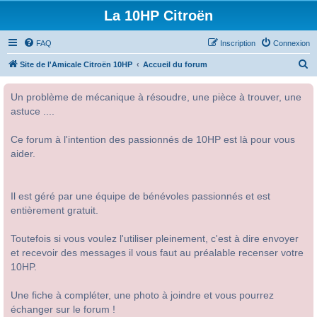
La 10HP Citroën
FAQ
Inscription
Connexion
R
Site de l'Amicale Citroën 10HP
Accueil du forum
e
Un problème de mécanique à résoudre, une pièce à trouver, une
c
astuce ....
h
e
Ce forum à l'intention des passionnés de 10HP est là pour vous
r
aider.
c
h
Il est géré par une équipe de bénévoles passionnés et est
e
entièrement gratuit.
r
Toutefois si vous voulez l'utiliser pleinement, c'est à dire envoyer
et recevoir des messages il vous faut au préalable recenser votre
10HP.
Une fiche à compléter, une photo à joindre et vous pourrez
échanger sur le forum !