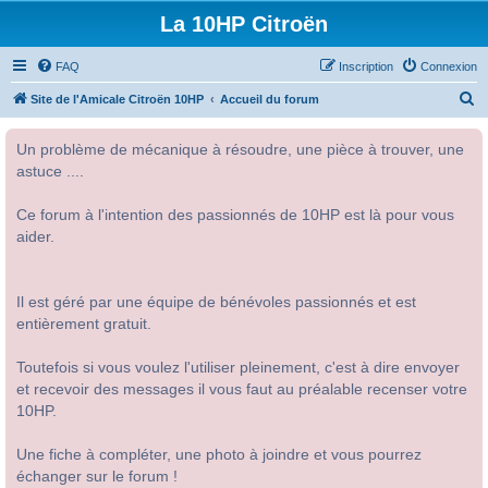
La 10HP Citroën
FAQ
Inscription
Connexion
R
Site de l'Amicale Citroën 10HP
Accueil du forum
e
Un problème de mécanique à résoudre, une pièce à trouver, une
c
astuce ....
h
e
Ce forum à l'intention des passionnés de 10HP est là pour vous
r
aider.
c
h
Il est géré par une équipe de bénévoles passionnés et est
e
entièrement gratuit.
r
Toutefois si vous voulez l'utiliser pleinement, c'est à dire envoyer
et recevoir des messages il vous faut au préalable recenser votre
10HP.
Une fiche à compléter, une photo à joindre et vous pourrez
échanger sur le forum !