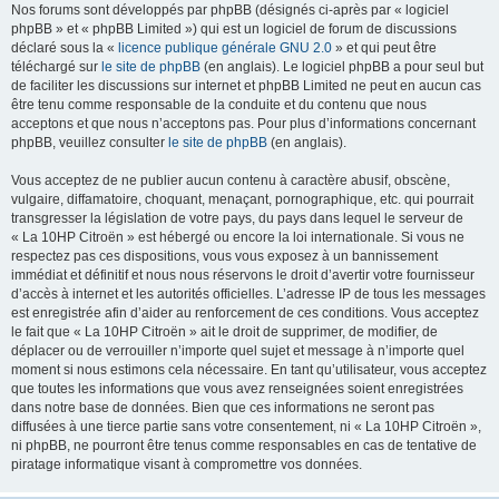
Nos forums sont développés par phpBB (désignés ci-après par « logiciel
phpBB » et « phpBB Limited ») qui est un logiciel de forum de discussions
déclaré sous la «
licence publique générale GNU 2.0
» et qui peut être
téléchargé sur
le site de phpBB
(en anglais). Le logiciel phpBB a pour seul but
de faciliter les discussions sur internet et phpBB Limited ne peut en aucun cas
être tenu comme responsable de la conduite et du contenu que nous
acceptons et que nous n’acceptons pas. Pour plus d’informations concernant
phpBB, veuillez consulter
le site de phpBB
(en anglais).
Vous acceptez de ne publier aucun contenu à caractère abusif, obscène,
vulgaire, diffamatoire, choquant, menaçant, pornographique, etc. qui pourrait
transgresser la législation de votre pays, du pays dans lequel le serveur de
« La 10HP Citroën » est hébergé ou encore la loi internationale. Si vous ne
respectez pas ces dispositions, vous vous exposez à un bannissement
immédiat et définitif et nous nous réservons le droit d’avertir votre fournisseur
d’accès à internet et les autorités officielles. L’adresse IP de tous les messages
est enregistrée afin d’aider au renforcement de ces conditions. Vous acceptez
le fait que « La 10HP Citroën » ait le droit de supprimer, de modifier, de
déplacer ou de verrouiller n’importe quel sujet et message à n’importe quel
moment si nous estimons cela nécessaire. En tant qu’utilisateur, vous acceptez
que toutes les informations que vous avez renseignées soient enregistrées
dans notre base de données. Bien que ces informations ne seront pas
diffusées à une tierce partie sans votre consentement, ni « La 10HP Citroën »,
ni phpBB, ne pourront être tenus comme responsables en cas de tentative de
piratage informatique visant à compromettre vos données.