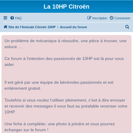
La 10HP Citroën
FAQ
Inscription
Connexion
R
Site de l'Amicale Citroën 10HP
Accueil du forum
e
Un problème de mécanique à résoudre, une pièce à trouver, une
c
astuce ....
h
e
Ce forum à l'intention des passionnés de 10HP est là pour vous
r
aider.
c
h
Il est géré par une équipe de bénévoles passionnés et est
e
entièrement gratuit.
r
Toutefois si vous voulez l'utiliser pleinement, c'est à dire envoyer
et recevoir des messages il vous faut au préalable recenser votre
10HP.
Une fiche à compléter, une photo à joindre et vous pourrez
échanger sur le forum !