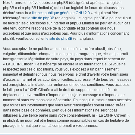
Nos forums sont développés par phpBB (désignés ci-après par « logiciel
phpBB » et « phpBB Limited ») qui est un logiciel de forum de discussions
déclaré sous la «
licence publique générale GNU 2.0
» et qui peut être
téléchargé sur
le site de phpBB
(en anglais). Le logiciel phpBB a pour seul but
de faciliter les discussions sur internet et phpBB Limited ne peut en aucun cas
être tenu comme responsable de la conduite et du contenu que nous
acceptons et que nous n’acceptons pas. Pour plus d’informations concernant
phpBB, veuillez consulter
le site de phpBB
(en anglais).
Vous acceptez de ne publier aucun contenu à caractère abusif, obscène,
vulgaire, diffamatoire, choquant, menaçant, pornographique, etc. qui pourrait
transgresser la législation de votre pays, du pays dans lequel le serveur de
« La 10HP Citroën » est hébergé ou encore la loi internationale. Si vous ne
respectez pas ces dispositions, vous vous exposez à un bannissement
immédiat et définitif et nous nous réservons le droit d’avertir votre fournisseur
d’accès à internet et les autorités officielles. L’adresse IP de tous les messages
est enregistrée afin d’aider au renforcement de ces conditions. Vous acceptez
le fait que « La 10HP Citroën » ait le droit de supprimer, de modifier, de
déplacer ou de verrouiller n’importe quel sujet et message à n’importe quel
moment si nous estimons cela nécessaire. En tant qu’utilisateur, vous acceptez
que toutes les informations que vous avez renseignées soient enregistrées
dans notre base de données. Bien que ces informations ne seront pas
diffusées à une tierce partie sans votre consentement, ni « La 10HP Citroën »,
ni phpBB, ne pourront être tenus comme responsables en cas de tentative de
piratage informatique visant à compromettre vos données.