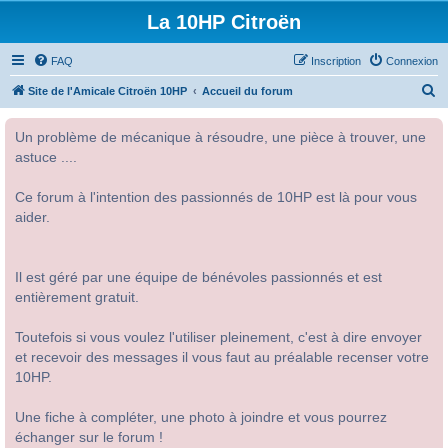
La 10HP Citroën
FAQ
Inscription
Connexion
R
Site de l'Amicale Citroën 10HP
Accueil du forum
e
Un problème de mécanique à résoudre, une pièce à trouver, une
c
astuce ....
h
e
Ce forum à l'intention des passionnés de 10HP est là pour vous
r
aider.
c
h
Il est géré par une équipe de bénévoles passionnés et est
e
entièrement gratuit.
r
Toutefois si vous voulez l'utiliser pleinement, c'est à dire envoyer
et recevoir des messages il vous faut au préalable recenser votre
10HP.
Une fiche à compléter, une photo à joindre et vous pourrez
échanger sur le forum !