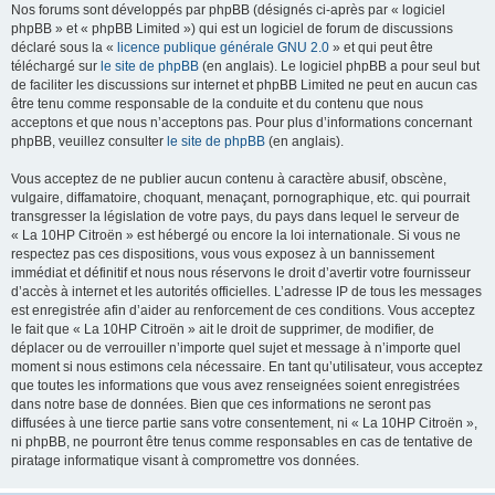
Nos forums sont développés par phpBB (désignés ci-après par « logiciel
phpBB » et « phpBB Limited ») qui est un logiciel de forum de discussions
déclaré sous la «
licence publique générale GNU 2.0
» et qui peut être
téléchargé sur
le site de phpBB
(en anglais). Le logiciel phpBB a pour seul but
de faciliter les discussions sur internet et phpBB Limited ne peut en aucun cas
être tenu comme responsable de la conduite et du contenu que nous
acceptons et que nous n’acceptons pas. Pour plus d’informations concernant
phpBB, veuillez consulter
le site de phpBB
(en anglais).
Vous acceptez de ne publier aucun contenu à caractère abusif, obscène,
vulgaire, diffamatoire, choquant, menaçant, pornographique, etc. qui pourrait
transgresser la législation de votre pays, du pays dans lequel le serveur de
« La 10HP Citroën » est hébergé ou encore la loi internationale. Si vous ne
respectez pas ces dispositions, vous vous exposez à un bannissement
immédiat et définitif et nous nous réservons le droit d’avertir votre fournisseur
d’accès à internet et les autorités officielles. L’adresse IP de tous les messages
est enregistrée afin d’aider au renforcement de ces conditions. Vous acceptez
le fait que « La 10HP Citroën » ait le droit de supprimer, de modifier, de
déplacer ou de verrouiller n’importe quel sujet et message à n’importe quel
moment si nous estimons cela nécessaire. En tant qu’utilisateur, vous acceptez
que toutes les informations que vous avez renseignées soient enregistrées
dans notre base de données. Bien que ces informations ne seront pas
diffusées à une tierce partie sans votre consentement, ni « La 10HP Citroën »,
ni phpBB, ne pourront être tenus comme responsables en cas de tentative de
piratage informatique visant à compromettre vos données.