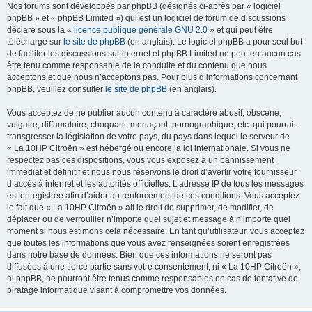
Nos forums sont développés par phpBB (désignés ci-après par « logiciel
phpBB » et « phpBB Limited ») qui est un logiciel de forum de discussions
déclaré sous la «
licence publique générale GNU 2.0
» et qui peut être
téléchargé sur
le site de phpBB
(en anglais). Le logiciel phpBB a pour seul but
de faciliter les discussions sur internet et phpBB Limited ne peut en aucun cas
être tenu comme responsable de la conduite et du contenu que nous
acceptons et que nous n’acceptons pas. Pour plus d’informations concernant
phpBB, veuillez consulter
le site de phpBB
(en anglais).
Vous acceptez de ne publier aucun contenu à caractère abusif, obscène,
vulgaire, diffamatoire, choquant, menaçant, pornographique, etc. qui pourrait
transgresser la législation de votre pays, du pays dans lequel le serveur de
« La 10HP Citroën » est hébergé ou encore la loi internationale. Si vous ne
respectez pas ces dispositions, vous vous exposez à un bannissement
immédiat et définitif et nous nous réservons le droit d’avertir votre fournisseur
d’accès à internet et les autorités officielles. L’adresse IP de tous les messages
est enregistrée afin d’aider au renforcement de ces conditions. Vous acceptez
le fait que « La 10HP Citroën » ait le droit de supprimer, de modifier, de
déplacer ou de verrouiller n’importe quel sujet et message à n’importe quel
moment si nous estimons cela nécessaire. En tant qu’utilisateur, vous acceptez
que toutes les informations que vous avez renseignées soient enregistrées
dans notre base de données. Bien que ces informations ne seront pas
diffusées à une tierce partie sans votre consentement, ni « La 10HP Citroën »,
ni phpBB, ne pourront être tenus comme responsables en cas de tentative de
piratage informatique visant à compromettre vos données.