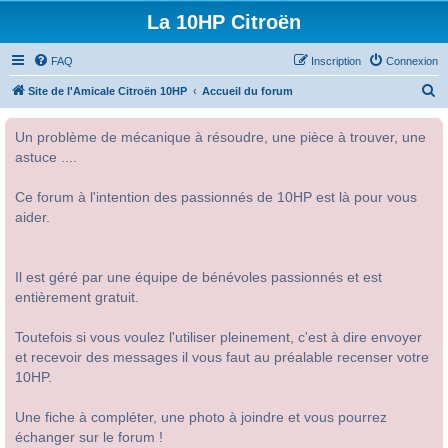
La 10HP Citroën
FAQ
Inscription
Connexion
R
Site de l'Amicale Citroën 10HP
Accueil du forum
e
Un problème de mécanique à résoudre, une pièce à trouver, une
c
astuce ....
h
e
Ce forum à l'intention des passionnés de 10HP est là pour vous
r
aider.
c
h
Il est géré par une équipe de bénévoles passionnés et est
e
entièrement gratuit.
r
Toutefois si vous voulez l'utiliser pleinement, c'est à dire envoyer
et recevoir des messages il vous faut au préalable recenser votre
10HP.
Une fiche à compléter, une photo à joindre et vous pourrez
échanger sur le forum !