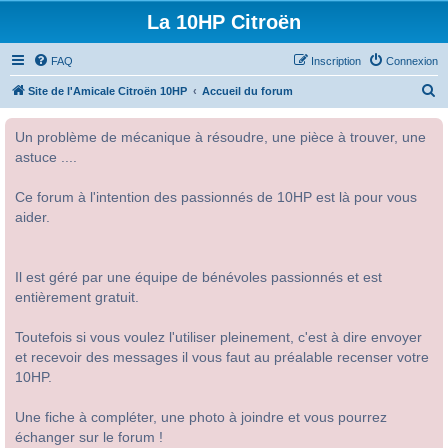
La 10HP Citroën
FAQ
Inscription
Connexion
R
Site de l'Amicale Citroën 10HP
Accueil du forum
e
Un problème de mécanique à résoudre, une pièce à trouver, une
c
astuce ....
h
e
Ce forum à l'intention des passionnés de 10HP est là pour vous
r
aider.
c
h
Il est géré par une équipe de bénévoles passionnés et est
e
entièrement gratuit.
r
Toutefois si vous voulez l'utiliser pleinement, c'est à dire envoyer
et recevoir des messages il vous faut au préalable recenser votre
10HP.
Une fiche à compléter, une photo à joindre et vous pourrez
échanger sur le forum !