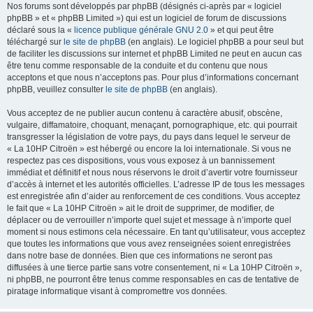
Nos forums sont développés par phpBB (désignés ci-après par « logiciel
phpBB » et « phpBB Limited ») qui est un logiciel de forum de discussions
déclaré sous la «
licence publique générale GNU 2.0
» et qui peut être
téléchargé sur
le site de phpBB
(en anglais). Le logiciel phpBB a pour seul but
de faciliter les discussions sur internet et phpBB Limited ne peut en aucun cas
être tenu comme responsable de la conduite et du contenu que nous
acceptons et que nous n’acceptons pas. Pour plus d’informations concernant
phpBB, veuillez consulter
le site de phpBB
(en anglais).
Vous acceptez de ne publier aucun contenu à caractère abusif, obscène,
vulgaire, diffamatoire, choquant, menaçant, pornographique, etc. qui pourrait
transgresser la législation de votre pays, du pays dans lequel le serveur de
« La 10HP Citroën » est hébergé ou encore la loi internationale. Si vous ne
respectez pas ces dispositions, vous vous exposez à un bannissement
immédiat et définitif et nous nous réservons le droit d’avertir votre fournisseur
d’accès à internet et les autorités officielles. L’adresse IP de tous les messages
est enregistrée afin d’aider au renforcement de ces conditions. Vous acceptez
le fait que « La 10HP Citroën » ait le droit de supprimer, de modifier, de
déplacer ou de verrouiller n’importe quel sujet et message à n’importe quel
moment si nous estimons cela nécessaire. En tant qu’utilisateur, vous acceptez
que toutes les informations que vous avez renseignées soient enregistrées
dans notre base de données. Bien que ces informations ne seront pas
diffusées à une tierce partie sans votre consentement, ni « La 10HP Citroën »,
ni phpBB, ne pourront être tenus comme responsables en cas de tentative de
piratage informatique visant à compromettre vos données.