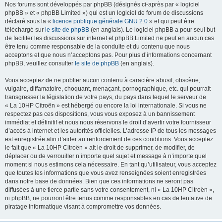
Nos forums sont développés par phpBB (désignés ci-après par « logiciel
phpBB » et « phpBB Limited ») qui est un logiciel de forum de discussions
déclaré sous la «
licence publique générale GNU 2.0
» et qui peut être
téléchargé sur
le site de phpBB
(en anglais). Le logiciel phpBB a pour seul but
de faciliter les discussions sur internet et phpBB Limited ne peut en aucun cas
être tenu comme responsable de la conduite et du contenu que nous
acceptons et que nous n’acceptons pas. Pour plus d’informations concernant
phpBB, veuillez consulter
le site de phpBB
(en anglais).
Vous acceptez de ne publier aucun contenu à caractère abusif, obscène,
vulgaire, diffamatoire, choquant, menaçant, pornographique, etc. qui pourrait
transgresser la législation de votre pays, du pays dans lequel le serveur de
« La 10HP Citroën » est hébergé ou encore la loi internationale. Si vous ne
respectez pas ces dispositions, vous vous exposez à un bannissement
immédiat et définitif et nous nous réservons le droit d’avertir votre fournisseur
d’accès à internet et les autorités officielles. L’adresse IP de tous les messages
est enregistrée afin d’aider au renforcement de ces conditions. Vous acceptez
le fait que « La 10HP Citroën » ait le droit de supprimer, de modifier, de
déplacer ou de verrouiller n’importe quel sujet et message à n’importe quel
moment si nous estimons cela nécessaire. En tant qu’utilisateur, vous acceptez
que toutes les informations que vous avez renseignées soient enregistrées
dans notre base de données. Bien que ces informations ne seront pas
diffusées à une tierce partie sans votre consentement, ni « La 10HP Citroën »,
ni phpBB, ne pourront être tenus comme responsables en cas de tentative de
piratage informatique visant à compromettre vos données.