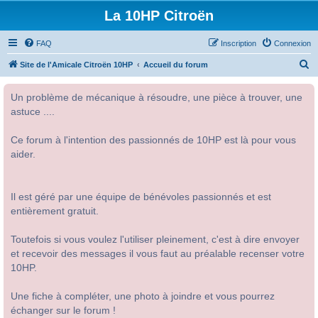
La 10HP Citroën
FAQ
Inscription
Connexion
R
Site de l'Amicale Citroën 10HP
Accueil du forum
e
Un problème de mécanique à résoudre, une pièce à trouver, une
c
astuce ....
h
e
Ce forum à l'intention des passionnés de 10HP est là pour vous
r
aider.
c
h
Il est géré par une équipe de bénévoles passionnés et est
e
entièrement gratuit.
r
Toutefois si vous voulez l'utiliser pleinement, c'est à dire envoyer
et recevoir des messages il vous faut au préalable recenser votre
10HP.
Une fiche à compléter, une photo à joindre et vous pourrez
échanger sur le forum !