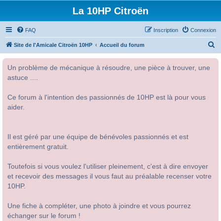
La 10HP Citroën
FAQ
Inscription
Connexion
R
Site de l'Amicale Citroën 10HP
Accueil du forum
e
Un problème de mécanique à résoudre, une pièce à trouver, une
c
astuce ....
h
e
Ce forum à l'intention des passionnés de 10HP est là pour vous
r
aider.
c
h
Il est géré par une équipe de bénévoles passionnés et est
e
entièrement gratuit.
r
Toutefois si vous voulez l'utiliser pleinement, c'est à dire envoyer
et recevoir des messages il vous faut au préalable recenser votre
10HP.
Une fiche à compléter, une photo à joindre et vous pourrez
échanger sur le forum !