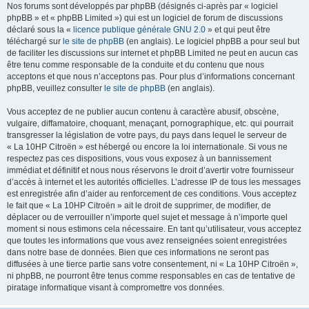
Nos forums sont développés par phpBB (désignés ci-après par « logiciel
phpBB » et « phpBB Limited ») qui est un logiciel de forum de discussions
déclaré sous la «
licence publique générale GNU 2.0
» et qui peut être
téléchargé sur
le site de phpBB
(en anglais). Le logiciel phpBB a pour seul but
de faciliter les discussions sur internet et phpBB Limited ne peut en aucun cas
être tenu comme responsable de la conduite et du contenu que nous
acceptons et que nous n’acceptons pas. Pour plus d’informations concernant
phpBB, veuillez consulter
le site de phpBB
(en anglais).
Vous acceptez de ne publier aucun contenu à caractère abusif, obscène,
vulgaire, diffamatoire, choquant, menaçant, pornographique, etc. qui pourrait
transgresser la législation de votre pays, du pays dans lequel le serveur de
« La 10HP Citroën » est hébergé ou encore la loi internationale. Si vous ne
respectez pas ces dispositions, vous vous exposez à un bannissement
immédiat et définitif et nous nous réservons le droit d’avertir votre fournisseur
d’accès à internet et les autorités officielles. L’adresse IP de tous les messages
est enregistrée afin d’aider au renforcement de ces conditions. Vous acceptez
le fait que « La 10HP Citroën » ait le droit de supprimer, de modifier, de
déplacer ou de verrouiller n’importe quel sujet et message à n’importe quel
moment si nous estimons cela nécessaire. En tant qu’utilisateur, vous acceptez
que toutes les informations que vous avez renseignées soient enregistrées
dans notre base de données. Bien que ces informations ne seront pas
diffusées à une tierce partie sans votre consentement, ni « La 10HP Citroën »,
ni phpBB, ne pourront être tenus comme responsables en cas de tentative de
piratage informatique visant à compromettre vos données.