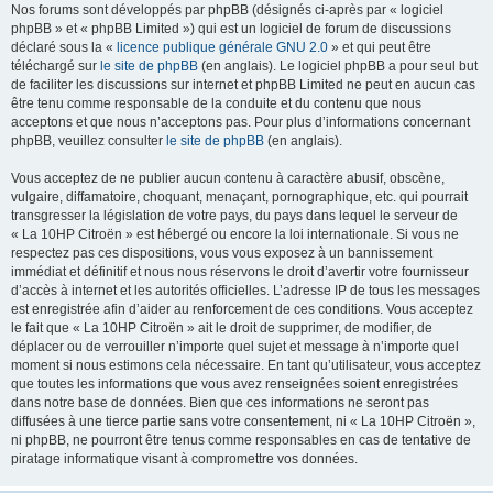
Nos forums sont développés par phpBB (désignés ci-après par « logiciel
phpBB » et « phpBB Limited ») qui est un logiciel de forum de discussions
déclaré sous la «
licence publique générale GNU 2.0
» et qui peut être
téléchargé sur
le site de phpBB
(en anglais). Le logiciel phpBB a pour seul but
de faciliter les discussions sur internet et phpBB Limited ne peut en aucun cas
être tenu comme responsable de la conduite et du contenu que nous
acceptons et que nous n’acceptons pas. Pour plus d’informations concernant
phpBB, veuillez consulter
le site de phpBB
(en anglais).
Vous acceptez de ne publier aucun contenu à caractère abusif, obscène,
vulgaire, diffamatoire, choquant, menaçant, pornographique, etc. qui pourrait
transgresser la législation de votre pays, du pays dans lequel le serveur de
« La 10HP Citroën » est hébergé ou encore la loi internationale. Si vous ne
respectez pas ces dispositions, vous vous exposez à un bannissement
immédiat et définitif et nous nous réservons le droit d’avertir votre fournisseur
d’accès à internet et les autorités officielles. L’adresse IP de tous les messages
est enregistrée afin d’aider au renforcement de ces conditions. Vous acceptez
le fait que « La 10HP Citroën » ait le droit de supprimer, de modifier, de
déplacer ou de verrouiller n’importe quel sujet et message à n’importe quel
moment si nous estimons cela nécessaire. En tant qu’utilisateur, vous acceptez
que toutes les informations que vous avez renseignées soient enregistrées
dans notre base de données. Bien que ces informations ne seront pas
diffusées à une tierce partie sans votre consentement, ni « La 10HP Citroën »,
ni phpBB, ne pourront être tenus comme responsables en cas de tentative de
piratage informatique visant à compromettre vos données.