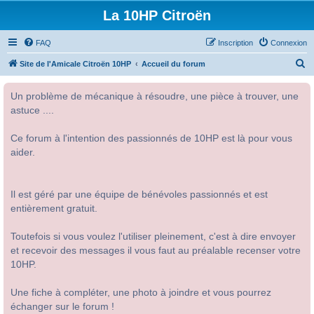
La 10HP Citroën
FAQ
Inscription
Connexion
R
Site de l'Amicale Citroën 10HP
Accueil du forum
e
Un problème de mécanique à résoudre, une pièce à trouver, une
c
astuce ....
h
e
Ce forum à l'intention des passionnés de 10HP est là pour vous
r
aider.
c
h
Il est géré par une équipe de bénévoles passionnés et est
e
entièrement gratuit.
r
Toutefois si vous voulez l'utiliser pleinement, c'est à dire envoyer
et recevoir des messages il vous faut au préalable recenser votre
10HP.
Une fiche à compléter, une photo à joindre et vous pourrez
échanger sur le forum !