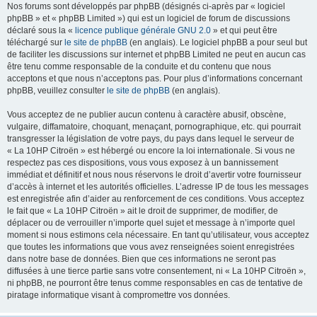
Nos forums sont développés par phpBB (désignés ci-après par « logiciel
phpBB » et « phpBB Limited ») qui est un logiciel de forum de discussions
déclaré sous la «
licence publique générale GNU 2.0
» et qui peut être
téléchargé sur
le site de phpBB
(en anglais). Le logiciel phpBB a pour seul but
de faciliter les discussions sur internet et phpBB Limited ne peut en aucun cas
être tenu comme responsable de la conduite et du contenu que nous
acceptons et que nous n’acceptons pas. Pour plus d’informations concernant
phpBB, veuillez consulter
le site de phpBB
(en anglais).
Vous acceptez de ne publier aucun contenu à caractère abusif, obscène,
vulgaire, diffamatoire, choquant, menaçant, pornographique, etc. qui pourrait
transgresser la législation de votre pays, du pays dans lequel le serveur de
« La 10HP Citroën » est hébergé ou encore la loi internationale. Si vous ne
respectez pas ces dispositions, vous vous exposez à un bannissement
immédiat et définitif et nous nous réservons le droit d’avertir votre fournisseur
d’accès à internet et les autorités officielles. L’adresse IP de tous les messages
est enregistrée afin d’aider au renforcement de ces conditions. Vous acceptez
le fait que « La 10HP Citroën » ait le droit de supprimer, de modifier, de
déplacer ou de verrouiller n’importe quel sujet et message à n’importe quel
moment si nous estimons cela nécessaire. En tant qu’utilisateur, vous acceptez
que toutes les informations que vous avez renseignées soient enregistrées
dans notre base de données. Bien que ces informations ne seront pas
diffusées à une tierce partie sans votre consentement, ni « La 10HP Citroën »,
ni phpBB, ne pourront être tenus comme responsables en cas de tentative de
piratage informatique visant à compromettre vos données.