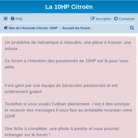
La 10HP Citroën
FAQ
Inscription
Connexion
R
Site de l'Amicale Citroën 10HP
Accueil du forum
e
Un problème de mécanique à résoudre, une pièce à trouver, une
c
astuce ....
h
e
Ce forum à l'intention des passionnés de 10HP est là pour vous
r
aider.
c
h
Il est géré par une équipe de bénévoles passionnés et est
e
entièrement gratuit.
r
Toutefois si vous voulez l'utiliser pleinement, c'est à dire envoyer
et recevoir des messages il vous faut au préalable recenser votre
10HP.
Une fiche à compléter, une photo à joindre et vous pourrez
échanger sur le forum !