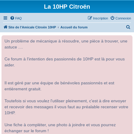
La 10HP Citroën
FAQ
Inscription
Connexion
R
Site de l'Amicale Citroën 10HP
Accueil du forum
e
Un problème de mécanique à résoudre, une pièce à trouver, une
c
astuce ....
h
e
Ce forum à l'intention des passionnés de 10HP est là pour vous
r
aider.
c
h
Il est géré par une équipe de bénévoles passionnés et est
e
entièrement gratuit.
r
Toutefois si vous voulez l'utiliser pleinement, c'est à dire envoyer
et recevoir des messages il vous faut au préalable recenser votre
10HP.
Une fiche à compléter, une photo à joindre et vous pourrez
échanger sur le forum !