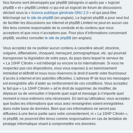
Nos forums sont développés par phpBB (désignés ci-après par « logiciel
phpBB » et « phpBB Limited ») qui est un logiciel de forum de discussions
déclaré sous la «
licence publique générale GNU 2.0
» et qui peut être
téléchargé sur
le site de phpBB
(en anglais). Le logiciel phpBB a pour seul but
de faciliter les discussions sur internet et phpBB Limited ne peut en aucun cas
être tenu comme responsable de la conduite et du contenu que nous
acceptons et que nous n’acceptons pas. Pour plus d’informations concernant
phpBB, veuillez consulter
le site de phpBB
(en anglais).
Vous acceptez de ne publier aucun contenu à caractère abusif, obscène,
vulgaire, diffamatoire, choquant, menaçant, pornographique, etc. qui pourrait
transgresser la législation de votre pays, du pays dans lequel le serveur de
« La 10HP Citroën » est hébergé ou encore la loi internationale. Si vous ne
respectez pas ces dispositions, vous vous exposez à un bannissement
immédiat et définitif et nous nous réservons le droit d’avertir votre fournisseur
d’accès à internet et les autorités officielles. L’adresse IP de tous les messages
est enregistrée afin d’aider au renforcement de ces conditions. Vous acceptez
le fait que « La 10HP Citroën » ait le droit de supprimer, de modifier, de
déplacer ou de verrouiller n’importe quel sujet et message à n’importe quel
moment si nous estimons cela nécessaire. En tant qu’utilisateur, vous acceptez
que toutes les informations que vous avez renseignées soient enregistrées
dans notre base de données. Bien que ces informations ne seront pas
diffusées à une tierce partie sans votre consentement, ni « La 10HP Citroën »,
ni phpBB, ne pourront être tenus comme responsables en cas de tentative de
piratage informatique visant à compromettre vos données.