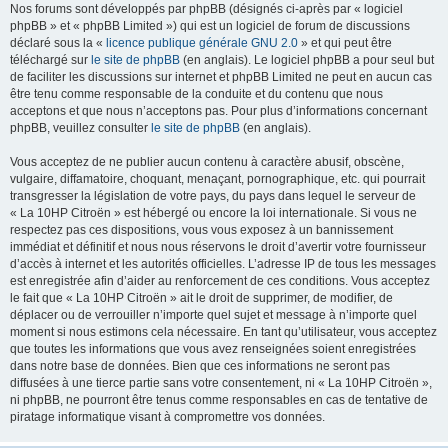
Nos forums sont développés par phpBB (désignés ci-après par « logiciel
phpBB » et « phpBB Limited ») qui est un logiciel de forum de discussions
déclaré sous la «
licence publique générale GNU 2.0
» et qui peut être
téléchargé sur
le site de phpBB
(en anglais). Le logiciel phpBB a pour seul but
de faciliter les discussions sur internet et phpBB Limited ne peut en aucun cas
être tenu comme responsable de la conduite et du contenu que nous
acceptons et que nous n’acceptons pas. Pour plus d’informations concernant
phpBB, veuillez consulter
le site de phpBB
(en anglais).
Vous acceptez de ne publier aucun contenu à caractère abusif, obscène,
vulgaire, diffamatoire, choquant, menaçant, pornographique, etc. qui pourrait
transgresser la législation de votre pays, du pays dans lequel le serveur de
« La 10HP Citroën » est hébergé ou encore la loi internationale. Si vous ne
respectez pas ces dispositions, vous vous exposez à un bannissement
immédiat et définitif et nous nous réservons le droit d’avertir votre fournisseur
d’accès à internet et les autorités officielles. L’adresse IP de tous les messages
est enregistrée afin d’aider au renforcement de ces conditions. Vous acceptez
le fait que « La 10HP Citroën » ait le droit de supprimer, de modifier, de
déplacer ou de verrouiller n’importe quel sujet et message à n’importe quel
moment si nous estimons cela nécessaire. En tant qu’utilisateur, vous acceptez
que toutes les informations que vous avez renseignées soient enregistrées
dans notre base de données. Bien que ces informations ne seront pas
diffusées à une tierce partie sans votre consentement, ni « La 10HP Citroën »,
ni phpBB, ne pourront être tenus comme responsables en cas de tentative de
piratage informatique visant à compromettre vos données.