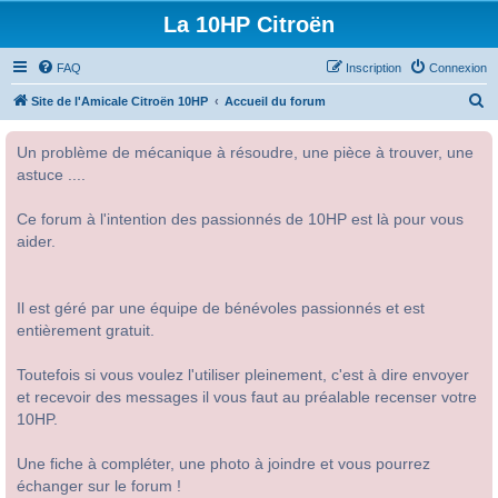
La 10HP Citroën
FAQ
Inscription
Connexion
R
Site de l'Amicale Citroën 10HP
Accueil du forum
e
Un problème de mécanique à résoudre, une pièce à trouver, une
c
astuce ....
h
e
Ce forum à l'intention des passionnés de 10HP est là pour vous
r
aider.
c
h
Il est géré par une équipe de bénévoles passionnés et est
e
entièrement gratuit.
r
Toutefois si vous voulez l'utiliser pleinement, c'est à dire envoyer
et recevoir des messages il vous faut au préalable recenser votre
10HP.
Une fiche à compléter, une photo à joindre et vous pourrez
échanger sur le forum !