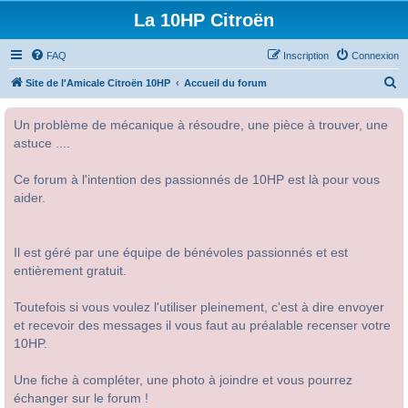
La 10HP Citroën
FAQ
Inscription
Connexion
R
Site de l'Amicale Citroën 10HP
Accueil du forum
e
Un problème de mécanique à résoudre, une pièce à trouver, une
c
astuce ....
h
e
Ce forum à l'intention des passionnés de 10HP est là pour vous
r
aider.
c
h
Il est géré par une équipe de bénévoles passionnés et est
e
entièrement gratuit.
r
Toutefois si vous voulez l'utiliser pleinement, c'est à dire envoyer
et recevoir des messages il vous faut au préalable recenser votre
10HP.
Une fiche à compléter, une photo à joindre et vous pourrez
échanger sur le forum !