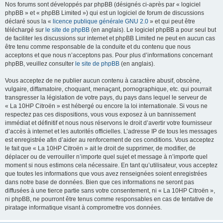
Nos forums sont développés par phpBB (désignés ci-après par « logiciel
phpBB » et « phpBB Limited ») qui est un logiciel de forum de discussions
déclaré sous la «
licence publique générale GNU 2.0
» et qui peut être
téléchargé sur
le site de phpBB
(en anglais). Le logiciel phpBB a pour seul but
de faciliter les discussions sur internet et phpBB Limited ne peut en aucun cas
être tenu comme responsable de la conduite et du contenu que nous
acceptons et que nous n’acceptons pas. Pour plus d’informations concernant
phpBB, veuillez consulter
le site de phpBB
(en anglais).
Vous acceptez de ne publier aucun contenu à caractère abusif, obscène,
vulgaire, diffamatoire, choquant, menaçant, pornographique, etc. qui pourrait
transgresser la législation de votre pays, du pays dans lequel le serveur de
« La 10HP Citroën » est hébergé ou encore la loi internationale. Si vous ne
respectez pas ces dispositions, vous vous exposez à un bannissement
immédiat et définitif et nous nous réservons le droit d’avertir votre fournisseur
d’accès à internet et les autorités officielles. L’adresse IP de tous les messages
est enregistrée afin d’aider au renforcement de ces conditions. Vous acceptez
le fait que « La 10HP Citroën » ait le droit de supprimer, de modifier, de
déplacer ou de verrouiller n’importe quel sujet et message à n’importe quel
moment si nous estimons cela nécessaire. En tant qu’utilisateur, vous acceptez
que toutes les informations que vous avez renseignées soient enregistrées
dans notre base de données. Bien que ces informations ne seront pas
diffusées à une tierce partie sans votre consentement, ni « La 10HP Citroën »,
ni phpBB, ne pourront être tenus comme responsables en cas de tentative de
piratage informatique visant à compromettre vos données.