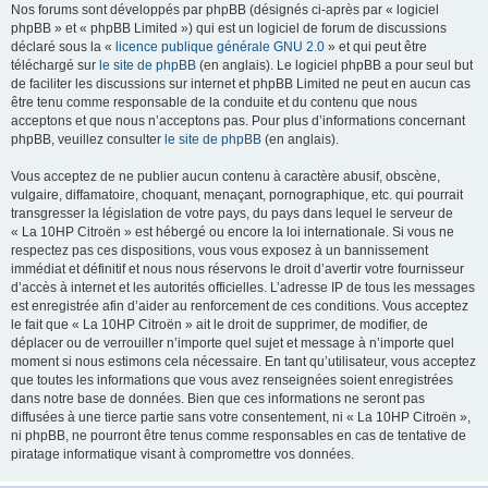
Nos forums sont développés par phpBB (désignés ci-après par « logiciel
phpBB » et « phpBB Limited ») qui est un logiciel de forum de discussions
déclaré sous la «
licence publique générale GNU 2.0
» et qui peut être
téléchargé sur
le site de phpBB
(en anglais). Le logiciel phpBB a pour seul but
de faciliter les discussions sur internet et phpBB Limited ne peut en aucun cas
être tenu comme responsable de la conduite et du contenu que nous
acceptons et que nous n’acceptons pas. Pour plus d’informations concernant
phpBB, veuillez consulter
le site de phpBB
(en anglais).
Vous acceptez de ne publier aucun contenu à caractère abusif, obscène,
vulgaire, diffamatoire, choquant, menaçant, pornographique, etc. qui pourrait
transgresser la législation de votre pays, du pays dans lequel le serveur de
« La 10HP Citroën » est hébergé ou encore la loi internationale. Si vous ne
respectez pas ces dispositions, vous vous exposez à un bannissement
immédiat et définitif et nous nous réservons le droit d’avertir votre fournisseur
d’accès à internet et les autorités officielles. L’adresse IP de tous les messages
est enregistrée afin d’aider au renforcement de ces conditions. Vous acceptez
le fait que « La 10HP Citroën » ait le droit de supprimer, de modifier, de
déplacer ou de verrouiller n’importe quel sujet et message à n’importe quel
moment si nous estimons cela nécessaire. En tant qu’utilisateur, vous acceptez
que toutes les informations que vous avez renseignées soient enregistrées
dans notre base de données. Bien que ces informations ne seront pas
diffusées à une tierce partie sans votre consentement, ni « La 10HP Citroën »,
ni phpBB, ne pourront être tenus comme responsables en cas de tentative de
piratage informatique visant à compromettre vos données.