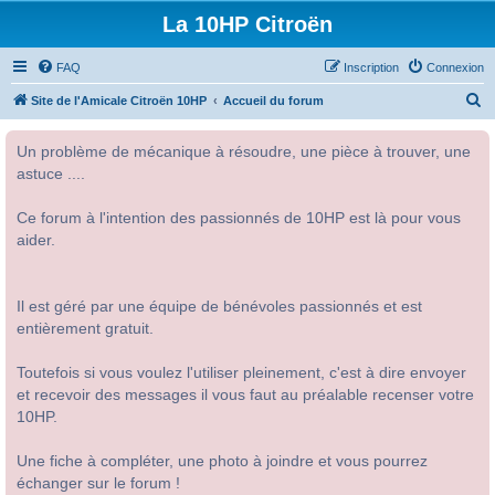
La 10HP Citroën
FAQ
Inscription
Connexion
R
Site de l'Amicale Citroën 10HP
Accueil du forum
e
Un problème de mécanique à résoudre, une pièce à trouver, une
c
astuce ....
h
e
Ce forum à l'intention des passionnés de 10HP est là pour vous
r
aider.
c
h
Il est géré par une équipe de bénévoles passionnés et est
e
entièrement gratuit.
r
Toutefois si vous voulez l'utiliser pleinement, c'est à dire envoyer
et recevoir des messages il vous faut au préalable recenser votre
10HP.
Une fiche à compléter, une photo à joindre et vous pourrez
échanger sur le forum !