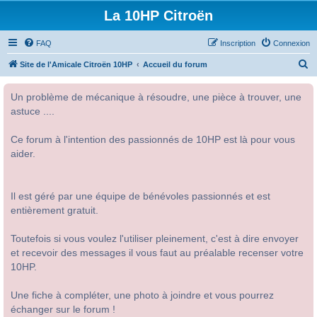
La 10HP Citroën
FAQ
Inscription
Connexion
R
Site de l'Amicale Citroën 10HP
Accueil du forum
e
Un problème de mécanique à résoudre, une pièce à trouver, une
c
astuce ....
h
e
Ce forum à l'intention des passionnés de 10HP est là pour vous
r
aider.
c
h
Il est géré par une équipe de bénévoles passionnés et est
e
entièrement gratuit.
r
Toutefois si vous voulez l'utiliser pleinement, c'est à dire envoyer
et recevoir des messages il vous faut au préalable recenser votre
10HP.
Une fiche à compléter, une photo à joindre et vous pourrez
échanger sur le forum !