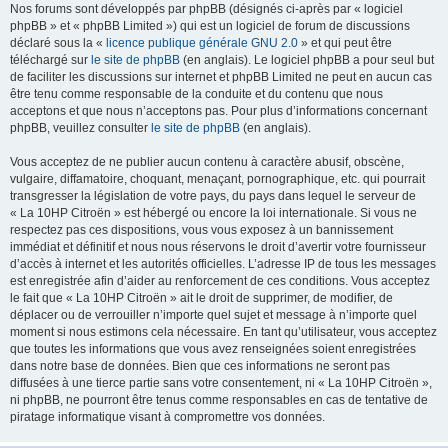
Nos forums sont développés par phpBB (désignés ci-après par « logiciel
phpBB » et « phpBB Limited ») qui est un logiciel de forum de discussions
déclaré sous la «
licence publique générale GNU 2.0
» et qui peut être
téléchargé sur
le site de phpBB
(en anglais). Le logiciel phpBB a pour seul but
de faciliter les discussions sur internet et phpBB Limited ne peut en aucun cas
être tenu comme responsable de la conduite et du contenu que nous
acceptons et que nous n’acceptons pas. Pour plus d’informations concernant
phpBB, veuillez consulter
le site de phpBB
(en anglais).
Vous acceptez de ne publier aucun contenu à caractère abusif, obscène,
vulgaire, diffamatoire, choquant, menaçant, pornographique, etc. qui pourrait
transgresser la législation de votre pays, du pays dans lequel le serveur de
« La 10HP Citroën » est hébergé ou encore la loi internationale. Si vous ne
respectez pas ces dispositions, vous vous exposez à un bannissement
immédiat et définitif et nous nous réservons le droit d’avertir votre fournisseur
d’accès à internet et les autorités officielles. L’adresse IP de tous les messages
est enregistrée afin d’aider au renforcement de ces conditions. Vous acceptez
le fait que « La 10HP Citroën » ait le droit de supprimer, de modifier, de
déplacer ou de verrouiller n’importe quel sujet et message à n’importe quel
moment si nous estimons cela nécessaire. En tant qu’utilisateur, vous acceptez
que toutes les informations que vous avez renseignées soient enregistrées
dans notre base de données. Bien que ces informations ne seront pas
diffusées à une tierce partie sans votre consentement, ni « La 10HP Citroën »,
ni phpBB, ne pourront être tenus comme responsables en cas de tentative de
piratage informatique visant à compromettre vos données.