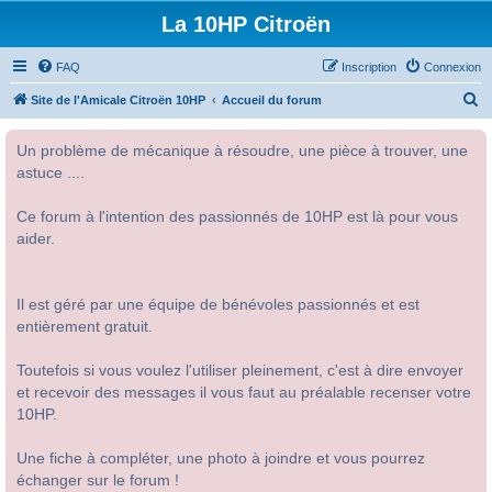
La 10HP Citroën
FAQ
Inscription
Connexion
R
Site de l'Amicale Citroën 10HP
Accueil du forum
e
Un problème de mécanique à résoudre, une pièce à trouver, une
c
astuce ....
h
e
Ce forum à l'intention des passionnés de 10HP est là pour vous
r
aider.
c
h
Il est géré par une équipe de bénévoles passionnés et est
e
entièrement gratuit.
r
Toutefois si vous voulez l'utiliser pleinement, c'est à dire envoyer
et recevoir des messages il vous faut au préalable recenser votre
10HP.
Une fiche à compléter, une photo à joindre et vous pourrez
échanger sur le forum !