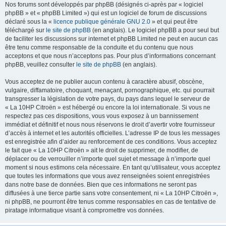
Nos forums sont développés par phpBB (désignés ci-après par « logiciel
phpBB » et « phpBB Limited ») qui est un logiciel de forum de discussions
déclaré sous la «
licence publique générale GNU 2.0
» et qui peut être
téléchargé sur
le site de phpBB
(en anglais). Le logiciel phpBB a pour seul but
de faciliter les discussions sur internet et phpBB Limited ne peut en aucun cas
être tenu comme responsable de la conduite et du contenu que nous
acceptons et que nous n’acceptons pas. Pour plus d’informations concernant
phpBB, veuillez consulter
le site de phpBB
(en anglais).
Vous acceptez de ne publier aucun contenu à caractère abusif, obscène,
vulgaire, diffamatoire, choquant, menaçant, pornographique, etc. qui pourrait
transgresser la législation de votre pays, du pays dans lequel le serveur de
« La 10HP Citroën » est hébergé ou encore la loi internationale. Si vous ne
respectez pas ces dispositions, vous vous exposez à un bannissement
immédiat et définitif et nous nous réservons le droit d’avertir votre fournisseur
d’accès à internet et les autorités officielles. L’adresse IP de tous les messages
est enregistrée afin d’aider au renforcement de ces conditions. Vous acceptez
le fait que « La 10HP Citroën » ait le droit de supprimer, de modifier, de
déplacer ou de verrouiller n’importe quel sujet et message à n’importe quel
moment si nous estimons cela nécessaire. En tant qu’utilisateur, vous acceptez
que toutes les informations que vous avez renseignées soient enregistrées
dans notre base de données. Bien que ces informations ne seront pas
diffusées à une tierce partie sans votre consentement, ni « La 10HP Citroën »,
ni phpBB, ne pourront être tenus comme responsables en cas de tentative de
piratage informatique visant à compromettre vos données.