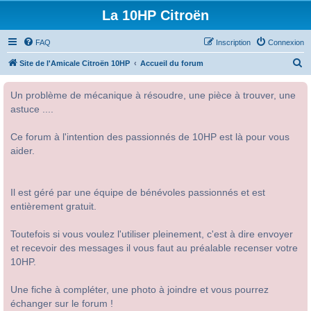
La 10HP Citroën
FAQ
Inscription
Connexion
R
Site de l'Amicale Citroën 10HP
Accueil du forum
e
Un problème de mécanique à résoudre, une pièce à trouver, une
c
astuce ....
h
e
Ce forum à l'intention des passionnés de 10HP est là pour vous
r
aider.
c
h
Il est géré par une équipe de bénévoles passionnés et est
e
entièrement gratuit.
r
Toutefois si vous voulez l'utiliser pleinement, c'est à dire envoyer
et recevoir des messages il vous faut au préalable recenser votre
10HP.
Une fiche à compléter, une photo à joindre et vous pourrez
échanger sur le forum !