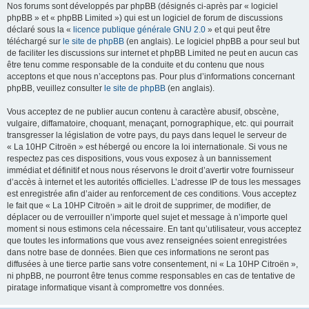
Nos forums sont développés par phpBB (désignés ci-après par « logiciel
phpBB » et « phpBB Limited ») qui est un logiciel de forum de discussions
déclaré sous la «
licence publique générale GNU 2.0
» et qui peut être
téléchargé sur
le site de phpBB
(en anglais). Le logiciel phpBB a pour seul but
de faciliter les discussions sur internet et phpBB Limited ne peut en aucun cas
être tenu comme responsable de la conduite et du contenu que nous
acceptons et que nous n’acceptons pas. Pour plus d’informations concernant
phpBB, veuillez consulter
le site de phpBB
(en anglais).
Vous acceptez de ne publier aucun contenu à caractère abusif, obscène,
vulgaire, diffamatoire, choquant, menaçant, pornographique, etc. qui pourrait
transgresser la législation de votre pays, du pays dans lequel le serveur de
« La 10HP Citroën » est hébergé ou encore la loi internationale. Si vous ne
respectez pas ces dispositions, vous vous exposez à un bannissement
immédiat et définitif et nous nous réservons le droit d’avertir votre fournisseur
d’accès à internet et les autorités officielles. L’adresse IP de tous les messages
est enregistrée afin d’aider au renforcement de ces conditions. Vous acceptez
le fait que « La 10HP Citroën » ait le droit de supprimer, de modifier, de
déplacer ou de verrouiller n’importe quel sujet et message à n’importe quel
moment si nous estimons cela nécessaire. En tant qu’utilisateur, vous acceptez
que toutes les informations que vous avez renseignées soient enregistrées
dans notre base de données. Bien que ces informations ne seront pas
diffusées à une tierce partie sans votre consentement, ni « La 10HP Citroën »,
ni phpBB, ne pourront être tenus comme responsables en cas de tentative de
piratage informatique visant à compromettre vos données.