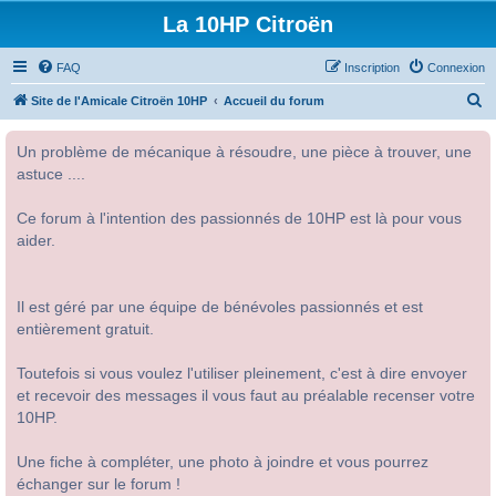
La 10HP Citroën
FAQ
Inscription
Connexion
R
Site de l'Amicale Citroën 10HP
Accueil du forum
e
Un problème de mécanique à résoudre, une pièce à trouver, une
c
astuce ....
h
e
Ce forum à l'intention des passionnés de 10HP est là pour vous
r
aider.
c
h
Il est géré par une équipe de bénévoles passionnés et est
e
entièrement gratuit.
r
Toutefois si vous voulez l'utiliser pleinement, c'est à dire envoyer
et recevoir des messages il vous faut au préalable recenser votre
10HP.
Une fiche à compléter, une photo à joindre et vous pourrez
échanger sur le forum !