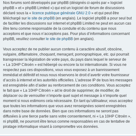
Nos forums sont développés par phpBB (désignés ci-après par « logiciel
phpBB » et « phpBB Limited ») qui est un logiciel de forum de discussions
déclaré sous la «
licence publique générale GNU 2.0
» et qui peut être
téléchargé sur
le site de phpBB
(en anglais). Le logiciel phpBB a pour seul but
de faciliter les discussions sur internet et phpBB Limited ne peut en aucun cas
être tenu comme responsable de la conduite et du contenu que nous
acceptons et que nous n’acceptons pas. Pour plus d’informations concernant
phpBB, veuillez consulter
le site de phpBB
(en anglais).
Vous acceptez de ne publier aucun contenu à caractère abusif, obscène,
vulgaire, diffamatoire, choquant, menaçant, pornographique, etc. qui pourrait
transgresser la législation de votre pays, du pays dans lequel le serveur de
« La 10HP Citroën » est hébergé ou encore la loi internationale. Si vous ne
respectez pas ces dispositions, vous vous exposez à un bannissement
immédiat et définitif et nous nous réservons le droit d’avertir votre fournisseur
d’accès à internet et les autorités officielles. L’adresse IP de tous les messages
est enregistrée afin d’aider au renforcement de ces conditions. Vous acceptez
le fait que « La 10HP Citroën » ait le droit de supprimer, de modifier, de
déplacer ou de verrouiller n’importe quel sujet et message à n’importe quel
moment si nous estimons cela nécessaire. En tant qu’utilisateur, vous acceptez
que toutes les informations que vous avez renseignées soient enregistrées
dans notre base de données. Bien que ces informations ne seront pas
diffusées à une tierce partie sans votre consentement, ni « La 10HP Citroën »,
ni phpBB, ne pourront être tenus comme responsables en cas de tentative de
piratage informatique visant à compromettre vos données.