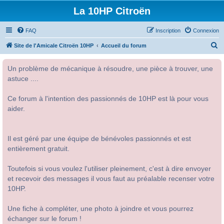
La 10HP Citroën
FAQ
Inscription
Connexion
R
Site de l'Amicale Citroën 10HP
Accueil du forum
e
Un problème de mécanique à résoudre, une pièce à trouver, une
c
astuce ....
h
e
Ce forum à l'intention des passionnés de 10HP est là pour vous
r
aider.
c
h
Il est géré par une équipe de bénévoles passionnés et est
e
entièrement gratuit.
r
Toutefois si vous voulez l'utiliser pleinement, c'est à dire envoyer
et recevoir des messages il vous faut au préalable recenser votre
10HP.
Une fiche à compléter, une photo à joindre et vous pourrez
échanger sur le forum !