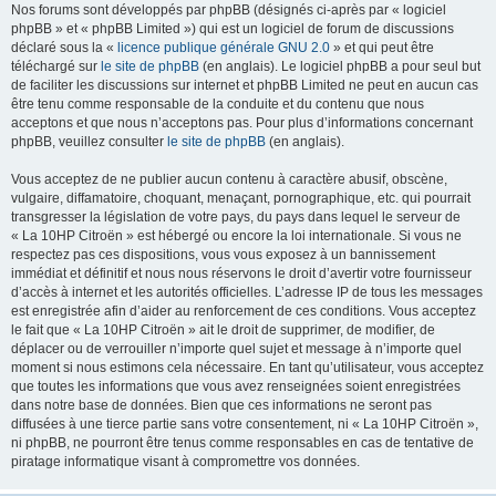
Nos forums sont développés par phpBB (désignés ci-après par « logiciel
phpBB » et « phpBB Limited ») qui est un logiciel de forum de discussions
déclaré sous la «
licence publique générale GNU 2.0
» et qui peut être
téléchargé sur
le site de phpBB
(en anglais). Le logiciel phpBB a pour seul but
de faciliter les discussions sur internet et phpBB Limited ne peut en aucun cas
être tenu comme responsable de la conduite et du contenu que nous
acceptons et que nous n’acceptons pas. Pour plus d’informations concernant
phpBB, veuillez consulter
le site de phpBB
(en anglais).
Vous acceptez de ne publier aucun contenu à caractère abusif, obscène,
vulgaire, diffamatoire, choquant, menaçant, pornographique, etc. qui pourrait
transgresser la législation de votre pays, du pays dans lequel le serveur de
« La 10HP Citroën » est hébergé ou encore la loi internationale. Si vous ne
respectez pas ces dispositions, vous vous exposez à un bannissement
immédiat et définitif et nous nous réservons le droit d’avertir votre fournisseur
d’accès à internet et les autorités officielles. L’adresse IP de tous les messages
est enregistrée afin d’aider au renforcement de ces conditions. Vous acceptez
le fait que « La 10HP Citroën » ait le droit de supprimer, de modifier, de
déplacer ou de verrouiller n’importe quel sujet et message à n’importe quel
moment si nous estimons cela nécessaire. En tant qu’utilisateur, vous acceptez
que toutes les informations que vous avez renseignées soient enregistrées
dans notre base de données. Bien que ces informations ne seront pas
diffusées à une tierce partie sans votre consentement, ni « La 10HP Citroën »,
ni phpBB, ne pourront être tenus comme responsables en cas de tentative de
piratage informatique visant à compromettre vos données.