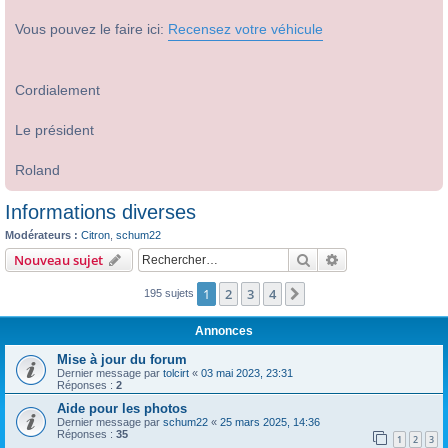
Vous pouvez le faire ici:
Recensez votre véhicule
Cordialement
Le président
Roland
Informations diverses
Modérateurs :
Citron
,
schum22
Rechercher
Recherche avanc
Nouveau sujet
1
2
3
4
Suivant
195 sujets
Annonces
Mise à jour du forum
Dernier message par
tolcirt
«
03 mai 2023, 23:31
Réponses :
2
Aide pour les photos
Dernier message par
schum22
«
25 mars 2025, 14:36
Réponses :
35
1
2
3