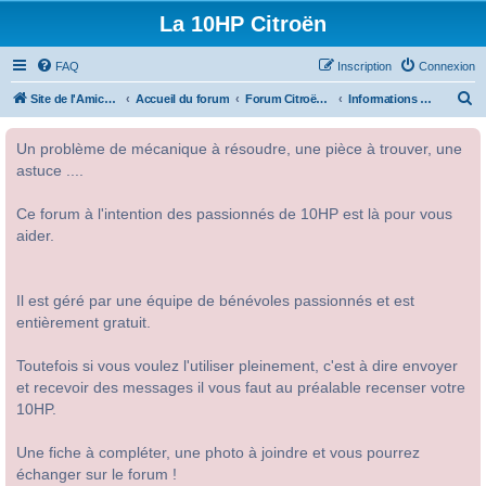
La 10HP Citroën
FAQ
Inscription
Connexion
R
Site de l'Amicale Citroën 10HP
Accueil du forum
Forum Citroën 10HP
Informations diverses
e
Un problème de mécanique à résoudre, une pièce à trouver, une
c
astuce ....
h
e
Ce forum à l'intention des passionnés de 10HP est là pour vous
r
aider.
c
h
Il est géré par une équipe de bénévoles passionnés et est
e
entièrement gratuit.
r
Toutefois si vous voulez l'utiliser pleinement, c'est à dire envoyer
et recevoir des messages il vous faut au préalable recenser votre
10HP.
Une fiche à compléter, une photo à joindre et vous pourrez
échanger sur le forum !