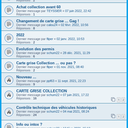
Réponses :
2
Achat collection avant 60
Dernier message par
TEYSSIER
«
07 juin 2022, 22:42
Réponses :
1
Changement de carte grise ... Gag !
Dernier message par
calou24
«
02 févr. 2022, 10:56
Réponses :
8
2022
Dernier message par
fliper
«
02 janv. 2022, 10:53
Réponses :
2
Evolution des permis
Dernier message par
schum22
«
28 déc. 2021, 11:29
Réponses :
6
Carte grise Collection ... ou pas ?
Dernier message par
fliper
«
01 nov. 2021, 08:40
Réponses :
2
Nouveau ...
Dernier message par
ppf63
«
11 sept. 2021, 22:23
Réponses :
9
CARTE GRISE COLLECTION
Dernier message par
schum22
«
07 juin 2021, 17:22
Réponses :
16
1
2
Contrôle technique des véhicules historiques
Dernier message par
schum22
«
04 mai 2021, 08:24
Réponses :
24
1
2
Info ou intox ?