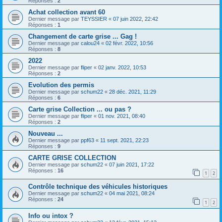
Réponses :
2
Achat collection avant 60
Dernier message par
TEYSSIER
«
07 juin 2022, 22:42
Réponses :
1
Changement de carte grise ... Gag !
Dernier message par
calou24
«
02 févr. 2022, 10:56
Réponses :
8
2022
Dernier message par
fliper
«
02 janv. 2022, 10:53
Réponses :
2
Evolution des permis
Dernier message par
schum22
«
28 déc. 2021, 11:29
Réponses :
6
Carte grise Collection ... ou pas ?
Dernier message par
fliper
«
01 nov. 2021, 08:40
Réponses :
2
Nouveau ...
Dernier message par
ppf63
«
11 sept. 2021, 22:23
Réponses :
9
CARTE GRISE COLLECTION
Dernier message par
schum22
«
07 juin 2021, 17:22
Réponses :
16
1
2
Contrôle technique des véhicules historiques
Dernier message par
schum22
«
04 mai 2021, 08:24
Réponses :
24
1
2
Info ou intox ?