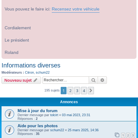
Vous pouvez le faire ici:
Recensez votre véhicule
Cordialement
Le président
Roland
Informations diverses
Modérateurs :
Citron
,
schum22
Rechercher
Recherche avanc
Nouveau sujet
1
2
3
4
Suivant
195 sujets
Annonces
Mise à jour du forum
Dernier message par
tolcirt
«
03 mai 2023, 23:31
Réponses :
2
Aide pour les photos
Dernier message par
schum22
«
25 mars 2025, 14:36
Réponses :
35
1
2
3