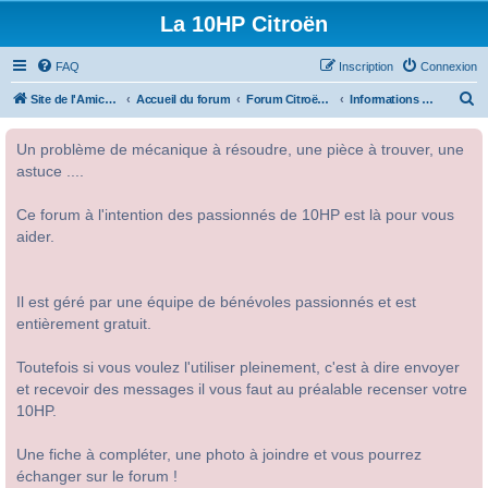
La 10HP Citroën
FAQ
Inscription
Connexion
R
Site de l'Amicale Citroën 10HP
Accueil du forum
Forum Citroën 10HP
Informations diverses
e
Un problème de mécanique à résoudre, une pièce à trouver, une
c
astuce ....
h
e
Ce forum à l'intention des passionnés de 10HP est là pour vous
r
aider.
c
h
Il est géré par une équipe de bénévoles passionnés et est
e
entièrement gratuit.
r
Toutefois si vous voulez l'utiliser pleinement, c'est à dire envoyer
et recevoir des messages il vous faut au préalable recenser votre
10HP.
Une fiche à compléter, une photo à joindre et vous pourrez
échanger sur le forum !