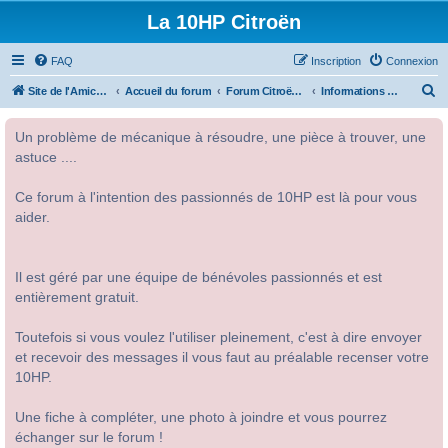
La 10HP Citroën
FAQ
Inscription
Connexion
R
Site de l'Amicale Citroën 10HP
Accueil du forum
Forum Citroën 10HP
Informations diverses
e
Un problème de mécanique à résoudre, une pièce à trouver, une
c
astuce ....
h
e
Ce forum à l'intention des passionnés de 10HP est là pour vous
r
aider.
c
h
Il est géré par une équipe de bénévoles passionnés et est
e
entièrement gratuit.
r
Toutefois si vous voulez l'utiliser pleinement, c'est à dire envoyer
et recevoir des messages il vous faut au préalable recenser votre
10HP.
Une fiche à compléter, une photo à joindre et vous pourrez
échanger sur le forum !