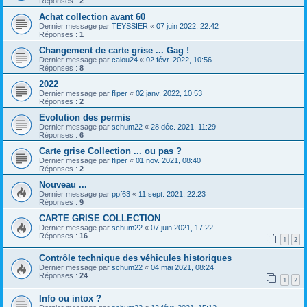
Réponses :
2
Achat collection avant 60
Dernier message par
TEYSSIER
«
07 juin 2022, 22:42
Réponses :
1
Changement de carte grise ... Gag !
Dernier message par
calou24
«
02 févr. 2022, 10:56
Réponses :
8
2022
Dernier message par
fliper
«
02 janv. 2022, 10:53
Réponses :
2
Evolution des permis
Dernier message par
schum22
«
28 déc. 2021, 11:29
Réponses :
6
Carte grise Collection ... ou pas ?
Dernier message par
fliper
«
01 nov. 2021, 08:40
Réponses :
2
Nouveau ...
Dernier message par
ppf63
«
11 sept. 2021, 22:23
Réponses :
9
CARTE GRISE COLLECTION
Dernier message par
schum22
«
07 juin 2021, 17:22
Réponses :
16
1
2
Contrôle technique des véhicules historiques
Dernier message par
schum22
«
04 mai 2021, 08:24
Réponses :
24
1
2
Info ou intox ?