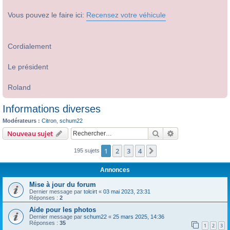
Vous pouvez le faire ici:
Recensez votre véhicule
Cordialement
Le président
Roland
Informations diverses
Modérateurs :
Citron
,
schum22
Rechercher
Recherche avanc
Nouveau sujet
1
2
3
4
Suivant
195 sujets
Annonces
Mise à jour du forum
Dernier message par
tolcirt
«
03 mai 2023, 23:31
Réponses :
2
Aide pour les photos
Dernier message par
schum22
«
25 mars 2025, 14:36
Réponses :
35
1
2
3