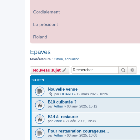
Cordialement
Le président
Roland
Epaves
Modérateurs :
Citron
,
schum22
Recher
Re
Nouveau sujet
SUJETS
Nouvelle venue
par
ODARD
»
12 mars 2026, 10:26
B10 culbutée ?
par
Arthur
»
03 janv. 2025, 15:12
B14 à restaurer
par
vince
»
27 déc. 2006, 19:38
Pour restauration courageuse...
par
Arthur
»
03 janv. 2025, 13:08