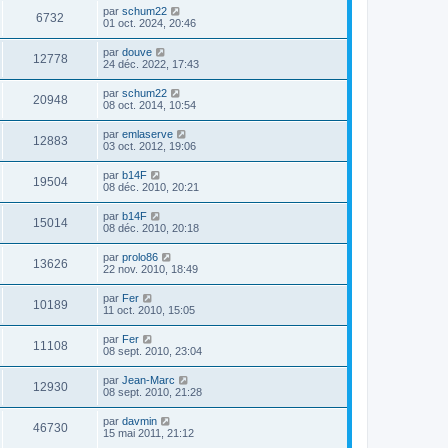
par
schum22
6732
01 oct. 2024, 20:46
par
douve
12778
24 déc. 2022, 17:43
par
schum22
20948
08 oct. 2014, 10:54
par
emlaserve
12883
03 oct. 2012, 19:06
par
b14F
19504
08 déc. 2010, 20:21
par
b14F
15014
08 déc. 2010, 20:18
par
prolo86
13626
22 nov. 2010, 18:49
par
Fer
10189
11 oct. 2010, 15:05
par
Fer
11108
08 sept. 2010, 23:04
par
Jean-Marc
12930
08 sept. 2010, 21:28
par
davmin
46730
15 mai 2011, 21:12