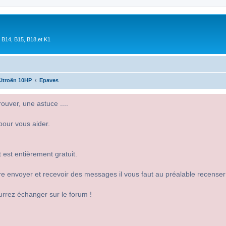
 B14, B15, B18,et K1
itroën 10HP
Epaves
uver, une astuce ....
pour vous aider.
 est entièrement gratuit.
 dire envoyer et recevoir des messages il vous faut au préalable recense
urrez échanger sur le forum !