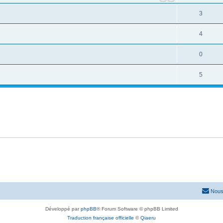
3
4
0
5
Nous
Développé par
phpBB
® Forum Software © phpBB Limited
Traduction française officielle
©
Qiaeru