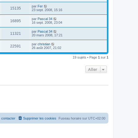
par
Fer
15135
23 sept. 2008, 15:16
par
Pascal 34
16895
16 sept. 2008, 23:04
par
Pascal 34
11321
20 mars 2008, 17:21
par
christian
22591
26 août 2007, 21:02
19 sujets • Page
1
sur
1
Aller
 contacter
Supprimer les cookies
Fuseau horaire sur
UTC+02:00