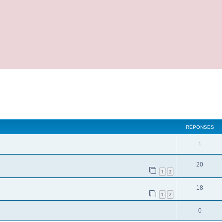
cher
cherche avancée
RÉPONSES
1
20
1
2
18
1
2
0