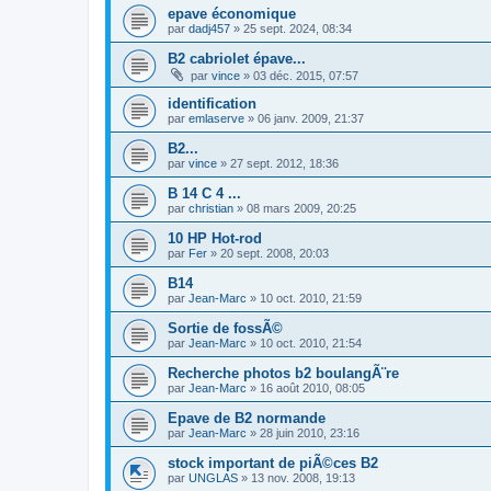
epave économique
par
dadj457
»
25 sept. 2024, 08:34
B2 cabriolet épave...
par
vince
»
03 déc. 2015, 07:57
identification
par
emlaserve
»
06 janv. 2009, 21:37
B2...
par
vince
»
27 sept. 2012, 18:36
B 14 C 4 ...
par
christian
»
08 mars 2009, 20:25
10 HP Hot-rod
par
Fer
»
20 sept. 2008, 20:03
B14
par
Jean-Marc
»
10 oct. 2010, 21:59
Sortie de fossÃ©
par
Jean-Marc
»
10 oct. 2010, 21:54
Recherche photos b2 boulangÃ¨re
par
Jean-Marc
»
16 août 2010, 08:05
Epave de B2 normande
par
Jean-Marc
»
28 juin 2010, 23:16
stock important de piÃ©ces B2
par
UNGLAS
»
13 nov. 2008, 19:13