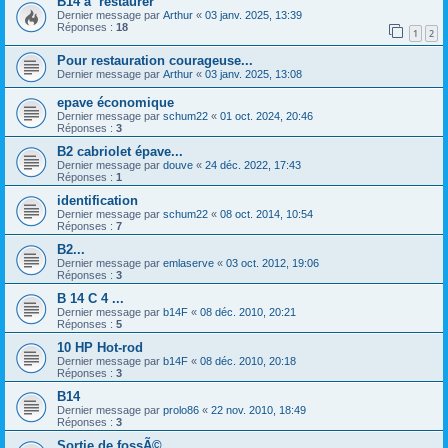
B14 à restaurer
Dernier message par
Arthur
«
03 janv. 2025, 13:39
Réponses :
18
1
2
Pour restauration courageuse...
Dernier message par
Arthur
«
03 janv. 2025, 13:08
epave économique
Dernier message par
schum22
«
01 oct. 2024, 20:46
Réponses :
3
B2 cabriolet épave...
Dernier message par
douve
«
24 déc. 2022, 17:43
Réponses :
1
identification
Dernier message par
schum22
«
08 oct. 2014, 10:54
Réponses :
7
B2...
Dernier message par
emlaserve
«
03 oct. 2012, 19:06
Réponses :
3
B 14 C 4 ...
Dernier message par
b14F
«
08 déc. 2010, 20:21
Réponses :
5
10 HP Hot-rod
Dernier message par
b14F
«
08 déc. 2010, 20:18
Réponses :
3
B14
Dernier message par
prolo86
«
22 nov. 2010, 18:49
Réponses :
3
Sortie de fossÃ©