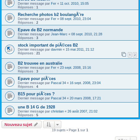
Dernier message par
Fer
«
11 oct. 2010, 15:05
Réponses :
1
Recherche photos b2 boulangÃ¨re
Dernier message par
Fer
«
08 sept. 2010, 23:04
Réponses :
2
Epave de B2 normande
Dernier message par
Jean-Marc
«
08 sept. 2010, 21:28
Réponses :
3
stock important de piÃ©ces B2
Dernier message par
davmin
«
15 mai 2011, 21:12
Réponses :
21
1
2
B2 trouvee en australie
Dernier message par
Fer
«
23 sept. 2008, 15:16
Réponses :
3
Epave pour piÃ¨ces
Dernier message par
Pascal 34
«
16 sept. 2008, 23:04
Réponses :
4
B15 pour piÃ¨ces ?
Dernier message par
Pascal 34
«
20 mars 2008, 17:21
une B 14 G de 1928
Dernier message par
christian
«
26 août 2007, 21:02
Réponses :
5
Nouveau sujet
19 sujets • Page
1
sur
1