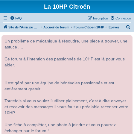
La 10HP Citroën
FAQ
Inscription
Connexion
R
Site de l'Amicale Citroën 10HP
Accueil du forum
Forum Citroën 10HP
Epaves
e
Un problème de mécanique à résoudre, une pièce à trouver, une
c
astuce ....
h
e
Ce forum à l'intention des passionnés de 10HP est là pour vous
r
aider.
c
h
Il est géré par une équipe de bénévoles passionnés et est
e
entièrement gratuit.
r
Toutefois si vous voulez l'utiliser pleinement, c'est à dire envoyer
et recevoir des messages il vous faut au préalable recenser votre
10HP.
Une fiche à compléter, une photo à joindre et vous pourrez
échanger sur le forum !