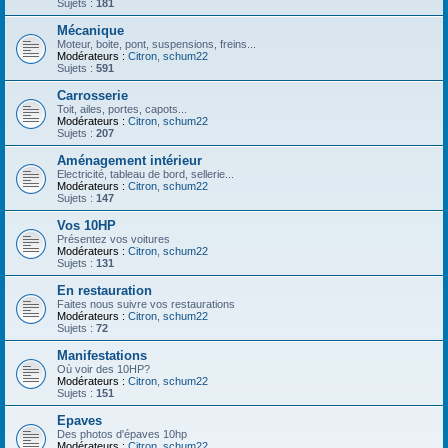
Sujets :
181
Mécanique
Moteur, boite, pont, suspensions, freins...
Modérateurs :
Citron
,
schum22
Sujets :
591
Carrosserie
Toit, ailes, portes, capots...
Modérateurs :
Citron
,
schum22
Sujets :
207
Aménagement intérieur
Electricité, tableau de bord, sellerie...
Modérateurs :
Citron
,
schum22
Sujets :
147
Vos 10HP
Présentez vos voitures
Modérateurs :
Citron
,
schum22
Sujets :
131
En restauration
Faites nous suivre vos restaurations
Modérateurs :
Citron
,
schum22
Sujets :
72
Manifestations
Où voir des 10HP?
Modérateurs :
Citron
,
schum22
Sujets :
151
Epaves
Des photos d'épaves 10hp
Modérateurs :
Citron
,
schum22