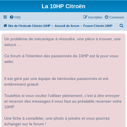
La 10HP Citroën
FAQ
Inscription
Connexion
R
Site de l'Amicale Citroën 10HP
Accueil du forum
Forum Citroën 10HP
e
Un problème de mécanique à résoudre, une pièce à trouver, une
c
astuce ....
h
e
Ce forum à l'intention des passionnés de 10HP est là pour vous
r
aider.
c
h
Il est géré par une équipe de bénévoles passionnés et est
e
entièrement gratuit.
r
Toutefois si vous voulez l'utiliser pleinement, c'est à dire envoyer
et recevoir des messages il vous faut au préalable recenser votre
10HP.
Une fiche à compléter, une photo à joindre et vous pourrez
échanger sur le forum !