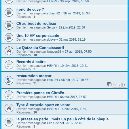
Dernier message par
HENRI
«
30 sept. 2019, 16:50
Fond de cuve ?
Dernier message par
schum22
«
26 juin 2019, 10:38
Réponses :
1
C6 au bout du rouleau
Dernier message par
Serge
«
12 juin 2019, 22:36
Une 10 HP surpuissante
Dernier message par
douve
«
31 mai 2018, 19:19
Le Quizz du Connaisseur!!
Dernier message par
jacques33
«
27 avr. 2018, 07:50
Réponses :
10
Records à battre
Dernier message par
HENRI
«
10 févr. 2018, 10:41
Réponses :
2
restauration moteur
Dernier message par
calou24
«
06 oct. 2017, 19:37
Réponses :
31
1
2
3
Première panne en Citroën ...
Dernier message par
HENRI
«
06 mai 2017, 13:51
Type A torpedo sport en vente
Dernier message par
HENRI
«
14 nov. 2016, 11:50
Réponses :
10
la presse en parle...mais un peu à côté de la plaque
Dernier message par
Fer
«
22 oct. 2016, 22:45
Réponses :
3