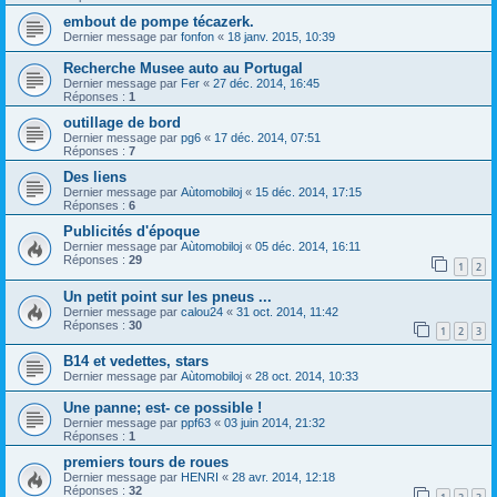
embout de pompe técazerk.
Dernier message par
fonfon
«
18 janv. 2015, 10:39
Recherche Musee auto au Portugal
Dernier message par
Fer
«
27 déc. 2014, 16:45
Réponses :
1
outillage de bord
Dernier message par
pg6
«
17 déc. 2014, 07:51
Réponses :
7
Des liens
Dernier message par
Aùtomobiloj
«
15 déc. 2014, 17:15
Réponses :
6
Publicités d'époque
Dernier message par
Aùtomobiloj
«
05 déc. 2014, 16:11
Réponses :
29
1
2
Un petit point sur les pneus ...
Dernier message par
calou24
«
31 oct. 2014, 11:42
Réponses :
30
1
2
3
B14 et vedettes, stars
Dernier message par
Aùtomobiloj
«
28 oct. 2014, 10:33
Une panne; est- ce possible !
Dernier message par
ppf63
«
03 juin 2014, 21:32
Réponses :
1
premiers tours de roues
Dernier message par
HENRI
«
28 avr. 2014, 12:18
Réponses :
32