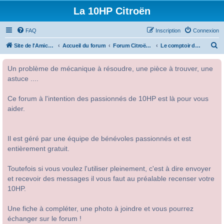
La 10HP Citroën
FAQ
Inscription
Connexion
R
Site de l'Amicale Citroën 10HP
Accueil du forum
Forum Citroën 10HP
Le comptoir de la 10HP
e
Un problème de mécanique à résoudre, une pièce à trouver, une
c
astuce ....
h
e
Ce forum à l'intention des passionnés de 10HP est là pour vous
r
aider.
c
h
Il est géré par une équipe de bénévoles passionnés et est
e
entièrement gratuit.
r
Toutefois si vous voulez l'utiliser pleinement, c'est à dire envoyer
et recevoir des messages il vous faut au préalable recenser votre
10HP.
Une fiche à compléter, une photo à joindre et vous pourrez
échanger sur le forum !