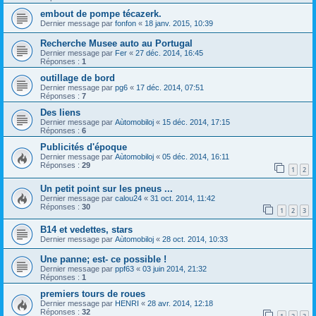
embout de pompe técazerk.
Dernier message par
fonfon
«
18 janv. 2015, 10:39
Recherche Musee auto au Portugal
Dernier message par
Fer
«
27 déc. 2014, 16:45
Réponses :
1
outillage de bord
Dernier message par
pg6
«
17 déc. 2014, 07:51
Réponses :
7
Des liens
Dernier message par
Aùtomobiloj
«
15 déc. 2014, 17:15
Réponses :
6
Publicités d'époque
Dernier message par
Aùtomobiloj
«
05 déc. 2014, 16:11
Réponses :
29
1
2
Un petit point sur les pneus ...
Dernier message par
calou24
«
31 oct. 2014, 11:42
Réponses :
30
1
2
3
B14 et vedettes, stars
Dernier message par
Aùtomobiloj
«
28 oct. 2014, 10:33
Une panne; est- ce possible !
Dernier message par
ppf63
«
03 juin 2014, 21:32
Réponses :
1
premiers tours de roues
Dernier message par
HENRI
«
28 avr. 2014, 12:18
Réponses :
32