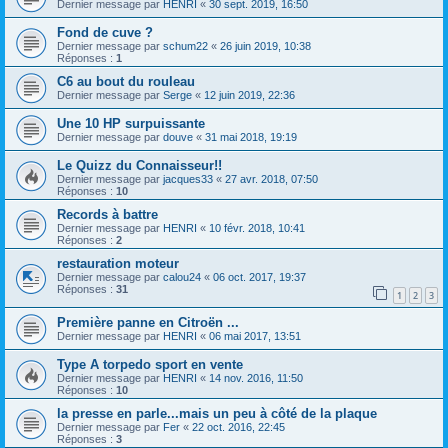
Dernier message par
HENRI
«
30 sept. 2019, 16:50
Fond de cuve ?
Dernier message par
schum22
«
26 juin 2019, 10:38
Réponses :
1
C6 au bout du rouleau
Dernier message par
Serge
«
12 juin 2019, 22:36
Une 10 HP surpuissante
Dernier message par
douve
«
31 mai 2018, 19:19
Le Quizz du Connaisseur!!
Dernier message par
jacques33
«
27 avr. 2018, 07:50
Réponses :
10
Records à battre
Dernier message par
HENRI
«
10 févr. 2018, 10:41
Réponses :
2
restauration moteur
Dernier message par
calou24
«
06 oct. 2017, 19:37
Réponses :
31
1
2
3
Première panne en Citroën ...
Dernier message par
HENRI
«
06 mai 2017, 13:51
Type A torpedo sport en vente
Dernier message par
HENRI
«
14 nov. 2016, 11:50
Réponses :
10
la presse en parle...mais un peu à côté de la plaque
Dernier message par
Fer
«
22 oct. 2016, 22:45
Réponses :
3