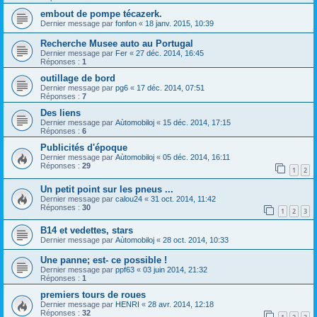
embout de pompe técazerk.
Dernier message par
fonfon
«
18 janv. 2015, 10:39
Recherche Musee auto au Portugal
Dernier message par
Fer
«
27 déc. 2014, 16:45
Réponses :
1
outillage de bord
Dernier message par
pg6
«
17 déc. 2014, 07:51
Réponses :
7
Des liens
Dernier message par
Aùtomobiloj
«
15 déc. 2014, 17:15
Réponses :
6
Publicités d'époque
Dernier message par
Aùtomobiloj
«
05 déc. 2014, 16:11
Réponses :
29
1
2
Un petit point sur les pneus ...
Dernier message par
calou24
«
31 oct. 2014, 11:42
Réponses :
30
1
2
3
B14 et vedettes, stars
Dernier message par
Aùtomobiloj
«
28 oct. 2014, 10:33
Une panne; est- ce possible !
Dernier message par
ppf63
«
03 juin 2014, 21:32
Réponses :
1
premiers tours de roues
Dernier message par
HENRI
«
28 avr. 2014, 12:18
Réponses :
32