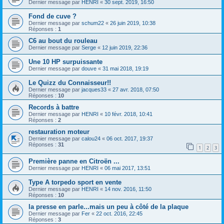
Dernier message par
HENRI
«
30 sept. 2019, 16:50
Fond de cuve ?
Dernier message par
schum22
«
26 juin 2019, 10:38
Réponses :
1
C6 au bout du rouleau
Dernier message par
Serge
«
12 juin 2019, 22:36
Une 10 HP surpuissante
Dernier message par
douve
«
31 mai 2018, 19:19
Le Quizz du Connaisseur!!
Dernier message par
jacques33
«
27 avr. 2018, 07:50
Réponses :
10
Records à battre
Dernier message par
HENRI
«
10 févr. 2018, 10:41
Réponses :
2
restauration moteur
Dernier message par
calou24
«
06 oct. 2017, 19:37
Réponses :
31
1
2
3
Première panne en Citroën ...
Dernier message par
HENRI
«
06 mai 2017, 13:51
Type A torpedo sport en vente
Dernier message par
HENRI
«
14 nov. 2016, 11:50
Réponses :
10
la presse en parle...mais un peu à côté de la plaque
Dernier message par
Fer
«
22 oct. 2016, 22:45
Réponses :
3