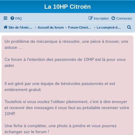
La 10HP Citroën
FAQ
Inscription
Connexion
R
Site de l'Amicale Citroën 10HP
Accueil du forum
Forum Citroën 10HP
Le comptoir de la 10HP
e
Un problème de mécanique à résoudre, une pièce à trouver, une
c
astuce ....
h
e
Ce forum à l'intention des passionnés de 10HP est là pour vous
r
aider.
c
h
Il est géré par une équipe de bénévoles passionnés et est
e
entièrement gratuit.
r
Toutefois si vous voulez l'utiliser pleinement, c'est à dire envoyer
et recevoir des messages il vous faut au préalable recenser votre
10HP.
Une fiche à compléter, une photo à joindre et vous pourrez
échanger sur le forum !