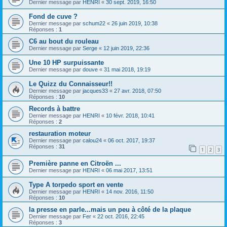
Dernier message par
HENRI
«
30 sept. 2019, 16:50
Fond de cuve ?
Dernier message par
schum22
«
26 juin 2019, 10:38
Réponses :
1
C6 au bout du rouleau
Dernier message par
Serge
«
12 juin 2019, 22:36
Une 10 HP surpuissante
Dernier message par
douve
«
31 mai 2018, 19:19
Le Quizz du Connaisseur!!
Dernier message par
jacques33
«
27 avr. 2018, 07:50
Réponses :
10
Records à battre
Dernier message par
HENRI
«
10 févr. 2018, 10:41
Réponses :
2
restauration moteur
Dernier message par
calou24
«
06 oct. 2017, 19:37
Réponses :
31
1
2
3
Première panne en Citroën ...
Dernier message par
HENRI
«
06 mai 2017, 13:51
Type A torpedo sport en vente
Dernier message par
HENRI
«
14 nov. 2016, 11:50
Réponses :
10
la presse en parle...mais un peu à côté de la plaque
Dernier message par
Fer
«
22 oct. 2016, 22:45
Réponses :
3