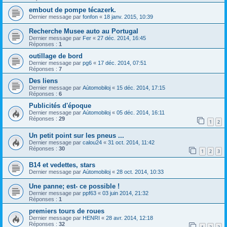
embout de pompe técazerk.
Dernier message par
fonfon
«
18 janv. 2015, 10:39
Recherche Musee auto au Portugal
Dernier message par
Fer
«
27 déc. 2014, 16:45
Réponses :
1
outillage de bord
Dernier message par
pg6
«
17 déc. 2014, 07:51
Réponses :
7
Des liens
Dernier message par
Aùtomobiloj
«
15 déc. 2014, 17:15
Réponses :
6
Publicités d'époque
Dernier message par
Aùtomobiloj
«
05 déc. 2014, 16:11
Réponses :
29
1
2
Un petit point sur les pneus ...
Dernier message par
calou24
«
31 oct. 2014, 11:42
Réponses :
30
1
2
3
B14 et vedettes, stars
Dernier message par
Aùtomobiloj
«
28 oct. 2014, 10:33
Une panne; est- ce possible !
Dernier message par
ppf63
«
03 juin 2014, 21:32
Réponses :
1
premiers tours de roues
Dernier message par
HENRI
«
28 avr. 2014, 12:18
Réponses :
32