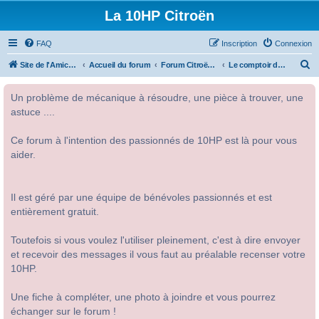
La 10HP Citroën
FAQ
Inscription
Connexion
R
Site de l'Amicale Citroën 10HP
Accueil du forum
Forum Citroën 10HP
Le comptoir de la 10HP
e
Un problème de mécanique à résoudre, une pièce à trouver, une
c
astuce ....
h
e
Ce forum à l'intention des passionnés de 10HP est là pour vous
r
aider.
c
h
Il est géré par une équipe de bénévoles passionnés et est
e
entièrement gratuit.
r
Toutefois si vous voulez l'utiliser pleinement, c'est à dire envoyer
et recevoir des messages il vous faut au préalable recenser votre
10HP.
Une fiche à compléter, une photo à joindre et vous pourrez
échanger sur le forum !