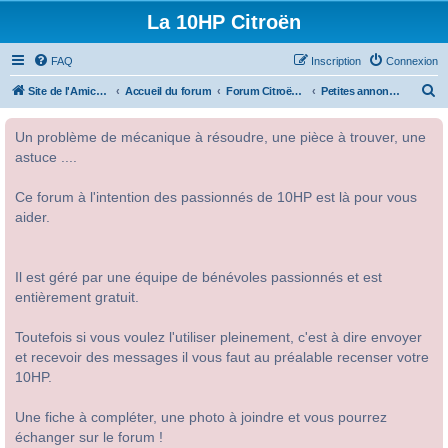
La 10HP Citroën
FAQ
Inscription
Connexion
R
Site de l'Amicale Citroën 10HP
Accueil du forum
Forum Citroën 10HP
Petites annonces
e
Un problème de mécanique à résoudre, une pièce à trouver, une
c
astuce ....
h
e
Ce forum à l'intention des passionnés de 10HP est là pour vous
r
aider.
c
h
Il est géré par une équipe de bénévoles passionnés et est
e
entièrement gratuit.
r
Toutefois si vous voulez l'utiliser pleinement, c'est à dire envoyer
et recevoir des messages il vous faut au préalable recenser votre
10HP.
Une fiche à compléter, une photo à joindre et vous pourrez
échanger sur le forum !