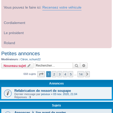
Vous pouvez le faire ici:
Recensez votre véhicule
Cordialement
Le président
Roland
Petites annonces
Modérateurs :
Citron
,
schum22
Rechercher
Recherche avanc
Nouveau sujet
Page
1
sur
14
1
2
3
4
5
14
Suivant
668 sujets
…
Annonces
Refabrication de ressort de soupape
Dernier message par
peseux
«
03 nov. 2020, 21:04
Réponses :
3
Sujets
Annonces, à lire avant de poster