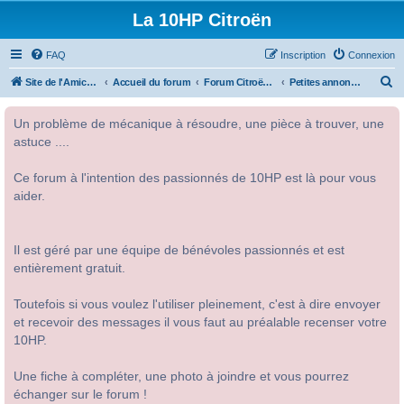
La 10HP Citroën
FAQ
Inscription
Connexion
R
Site de l'Amicale Citroën 10HP
Accueil du forum
Forum Citroën 10HP
Petites annonces
e
Un problème de mécanique à résoudre, une pièce à trouver, une
c
astuce ....
h
e
Ce forum à l'intention des passionnés de 10HP est là pour vous
r
aider.
c
h
Il est géré par une équipe de bénévoles passionnés et est
e
entièrement gratuit.
r
Toutefois si vous voulez l'utiliser pleinement, c'est à dire envoyer
et recevoir des messages il vous faut au préalable recenser votre
10HP.
Une fiche à compléter, une photo à joindre et vous pourrez
échanger sur le forum !