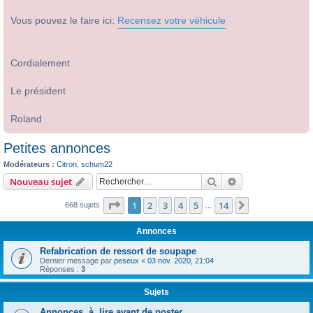
Vous pouvez le faire ici:
Recensez votre véhicule
Cordialement
Le président
Roland
Petites annonces
Modérateurs :
Citron
,
schum22
Rechercher
Recherche avanc
Nouveau sujet
Page
1
sur
14
1
2
3
4
5
14
Suivant
668 sujets
…
Annonces
Refabrication de ressort de soupape
Dernier message par
peseux
«
03 nov. 2020, 21:04
Réponses :
3
Sujets
Annonces, à lire avant de poster