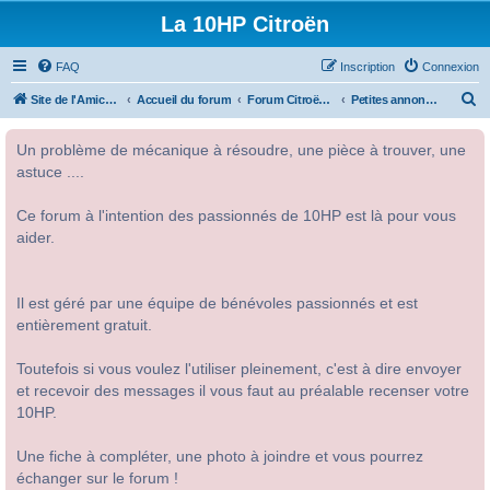
La 10HP Citroën
FAQ
Inscription
Connexion
R
Site de l'Amicale Citroën 10HP
Accueil du forum
Forum Citroën 10HP
Petites annonces
e
Un problème de mécanique à résoudre, une pièce à trouver, une
c
astuce ....
h
e
Ce forum à l'intention des passionnés de 10HP est là pour vous
r
aider.
c
h
Il est géré par une équipe de bénévoles passionnés et est
e
entièrement gratuit.
r
Toutefois si vous voulez l'utiliser pleinement, c'est à dire envoyer
et recevoir des messages il vous faut au préalable recenser votre
10HP.
Une fiche à compléter, une photo à joindre et vous pourrez
échanger sur le forum !