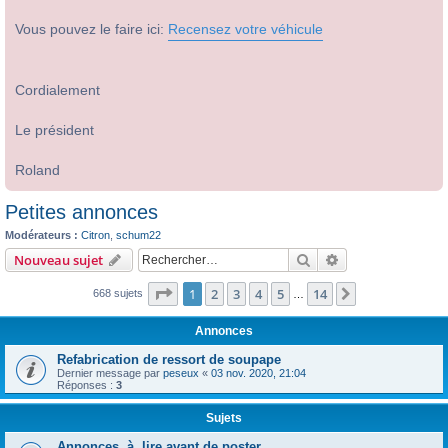
Vous pouvez le faire ici:
Recensez votre véhicule
Cordialement
Le président
Roland
Petites annonces
Modérateurs :
Citron
,
schum22
Rechercher
Recherche avanc
Nouveau sujet
Page
1
sur
14
1
2
3
4
5
14
Suivant
668 sujets
…
Annonces
Refabrication de ressort de soupape
Dernier message par
peseux
«
03 nov. 2020, 21:04
Réponses :
3
Sujets
Annonces, à lire avant de poster