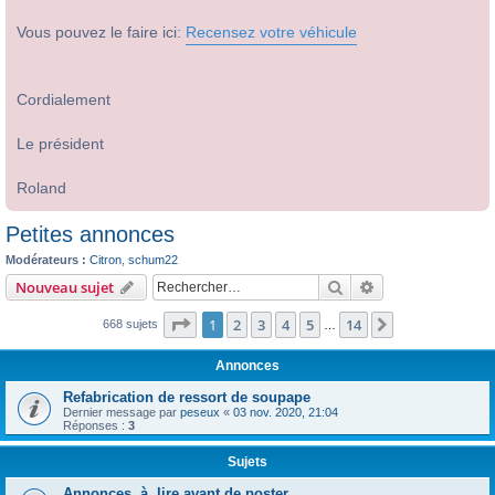
Vous pouvez le faire ici:
Recensez votre véhicule
Cordialement
Le président
Roland
Petites annonces
Modérateurs :
Citron
,
schum22
Rechercher
Recherche avanc
Nouveau sujet
Page
1
sur
14
1
2
3
4
5
14
Suivant
668 sujets
…
Annonces
Refabrication de ressort de soupape
Dernier message par
peseux
«
03 nov. 2020, 21:04
Réponses :
3
Sujets
Annonces, à lire avant de poster