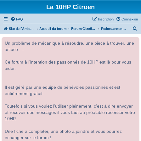
La 10HP Citroën
FAQ
Inscription
Connexion
R
Site de l'Amicale Citroën 10HP
Accueil du forum
Forum Citroën 10HP
Petites annonces
e
Un problème de mécanique à résoudre, une pièce à trouver, une
c
astuce ....
h
e
Ce forum à l'intention des passionnés de 10HP est là pour vous
r
aider.
c
h
Il est géré par une équipe de bénévoles passionnés et est
e
entièrement gratuit.
r
Toutefois si vous voulez l'utiliser pleinement, c'est à dire envoyer
et recevoir des messages il vous faut au préalable recenser votre
10HP.
Une fiche à compléter, une photo à joindre et vous pourrez
échanger sur le forum !