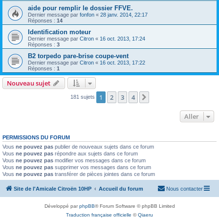
aide pour remplir le dossier FFVE.
Dernier message par
fonfon
«
28 janv. 2014, 22:17
Réponses :
14
Identification moteur
Dernier message par
Citron
«
16 oct. 2013, 17:24
Réponses :
3
B2 torpedo pare-brise coupe-vent
Dernier message par
Citron
«
16 oct. 2013, 17:22
Réponses :
1
Nouveau sujet
1
2
3
4
Suivant
181 sujets
Aller
PERMISSIONS DU FORUM
Vous
ne pouvez pas
publier de nouveaux sujets dans ce forum
Vous
ne pouvez pas
répondre aux sujets dans ce forum
Vous
ne pouvez pas
modifier vos messages dans ce forum
Vous
ne pouvez pas
supprimer vos messages dans ce forum
Vous
ne pouvez pas
transférer de pièces jointes dans ce forum
Site de l'Amicale Citroën 10HP
Accueil du forum
Nous contacter
Développé par
phpBB
® Forum Software © phpBB Limited
Traduction française officielle
©
Qiaeru