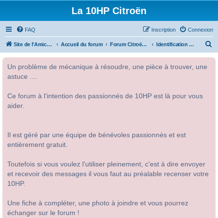
La 10HP Citroën
FAQ
Inscription
Connexion
R
Site de l'Amicale Citroën 10HP
Accueil du forum
Forum Citroën 10HP
Identification des modèles
e
Un problème de mécanique à résoudre, une pièce à trouver, une
c
astuce ....
h
e
Ce forum à l'intention des passionnés de 10HP est là pour vous
r
aider.
c
h
Il est géré par une équipe de bénévoles passionnés et est
e
entièrement gratuit.
r
Toutefois si vous voulez l'utiliser pleinement, c'est à dire envoyer
et recevoir des messages il vous faut au préalable recenser votre
10HP.
Une fiche à compléter, une photo à joindre et vous pourrez
échanger sur le forum !