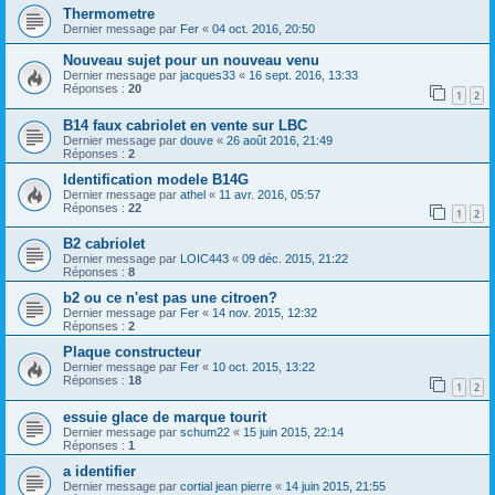
Thermometre
Dernier message par
Fer
«
04 oct. 2016, 20:50
Nouveau sujet pour un nouveau venu
Dernier message par
jacques33
«
16 sept. 2016, 13:33
Réponses :
20
1
2
B14 faux cabriolet en vente sur LBC
Dernier message par
douve
«
26 août 2016, 21:49
Réponses :
2
Identification modele B14G
Dernier message par
athel
«
11 avr. 2016, 05:57
Réponses :
22
1
2
B2 cabriolet
Dernier message par
LOIC443
«
09 déc. 2015, 21:22
Réponses :
8
b2 ou ce n'est pas une citroen?
Dernier message par
Fer
«
14 nov. 2015, 12:32
Réponses :
2
Plaque constructeur
Dernier message par
Fer
«
10 oct. 2015, 13:22
Réponses :
18
1
2
essuie glace de marque tourit
Dernier message par
schum22
«
15 juin 2015, 22:14
Réponses :
1
a identifier
Dernier message par
cortial jean pierre
«
14 juin 2015, 21:55