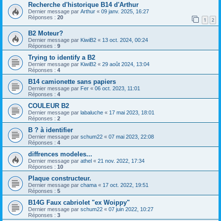
Recherche d'historique B14 d'Arthur
Dernier message par
Arthur
«
09 janv. 2025, 16:27
Réponses :
20
1
2
B2 Moteur?
Dernier message par
KiwiB2
«
13 oct. 2024, 00:24
Réponses :
9
Trying to identify a B2
Dernier message par
KiwiB2
«
29 août 2024, 13:04
Réponses :
4
B14 camionette sans papiers
Dernier message par
Fer
«
06 oct. 2023, 11:01
Réponses :
4
COULEUR B2
Dernier message par
labaluche
«
17 mai 2023, 18:01
Réponses :
2
B ? à identifier
Dernier message par
schum22
«
07 mai 2023, 22:08
Réponses :
4
diffrences modeles...
Dernier message par
athel
«
21 nov. 2022, 17:34
Réponses :
10
Plaque constructeur.
Dernier message par
chama
«
17 oct. 2022, 19:51
Réponses :
5
B14G Faux cabriolet "ex Woippy"
Dernier message par
schum22
«
07 juin 2022, 10:27
Réponses :
3