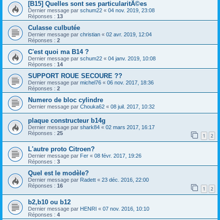
[B15] Quelles sont ses particularitÃ©es
Dernier message par
schum22
«
04 nov. 2019, 23:08
Réponses :
13
Culasse culbutée
Dernier message par
christian
«
02 avr. 2019, 12:04
Réponses :
2
C'est quoi ma B14 ?
Dernier message par
schum22
«
04 janv. 2019, 10:08
Réponses :
14
SUPPORT ROUE SECOURE ??
Dernier message par
michel76
«
06 nov. 2017, 18:36
Réponses :
2
Numero de bloc cylindre
Dernier message par
Chouka62
«
08 juil. 2017, 10:32
plaque constructeur b14g
Dernier message par
shark84
«
02 mars 2017, 16:17
Réponses :
25
1
2
L'autre proto Citroen?
Dernier message par
Fer
«
08 févr. 2017, 19:26
Réponses :
3
Quel est le modèle?
Dernier message par
Radett
«
23 déc. 2016, 22:00
Réponses :
16
1
2
b2,b10 ou b12
Dernier message par
HENRI
«
07 nov. 2016, 10:10
Réponses :
4