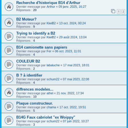
Recherche d'historique B14 d'Arthur
Dernier message par
Arthur
«
09 janv. 2025, 16:27
Réponses :
20
1
2
B2 Moteur?
Dernier message par
KiwiB2
«
13 oct. 2024, 00:24
Réponses :
9
Trying to identify a B2
Dernier message par
KiwiB2
«
29 août 2024, 13:04
Réponses :
4
B14 camionette sans papiers
Dernier message par
Fer
«
06 oct. 2023, 11:01
Réponses :
4
COULEUR B2
Dernier message par
labaluche
«
17 mai 2023, 18:01
Réponses :
2
B ? à identifier
Dernier message par
schum22
«
07 mai 2023, 22:08
Réponses :
4
diffrences modeles...
Dernier message par
athel
«
21 nov. 2022, 17:34
Réponses :
10
Plaque constructeur.
Dernier message par
chama
«
17 oct. 2022, 19:51
Réponses :
5
B14G Faux cabriolet "ex Woippy"
Dernier message par
schum22
«
07 juin 2022, 10:27
Réponses :
3