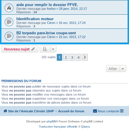
aide pour remplir le dossier FFVE.
Dernier message par
fonfon
«
28 janv. 2014, 22:17
Réponses :
14
Identification moteur
Dernier message par
Citron
«
16 oct. 2013, 17:24
Réponses :
3
B2 torpedo pare-brise coupe-vent
Dernier message par
Citron
«
16 oct. 2013, 17:22
Réponses :
1
Nouveau sujet
1
2
3
4
Suivant
181 sujets
Aller
PERMISSIONS DU FORUM
Vous
ne pouvez pas
publier de nouveaux sujets dans ce forum
Vous
ne pouvez pas
répondre aux sujets dans ce forum
Vous
ne pouvez pas
modifier vos messages dans ce forum
Vous
ne pouvez pas
supprimer vos messages dans ce forum
Vous
ne pouvez pas
transférer de pièces jointes dans ce forum
Site de l'Amicale Citroën 10HP
Accueil du forum
Nous contacter
Développé par
phpBB
® Forum Software © phpBB Limited
Traduction française officielle
©
Qiaeru