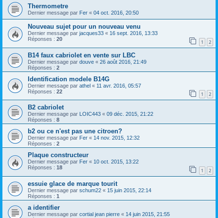
Thermometre
Dernier message par
Fer
«
04 oct. 2016, 20:50
Nouveau sujet pour un nouveau venu
Dernier message par
jacques33
«
16 sept. 2016, 13:33
Réponses :
20
1
2
B14 faux cabriolet en vente sur LBC
Dernier message par
douve
«
26 août 2016, 21:49
Réponses :
2
Identification modele B14G
Dernier message par
athel
«
11 avr. 2016, 05:57
Réponses :
22
1
2
B2 cabriolet
Dernier message par
LOIC443
«
09 déc. 2015, 21:22
Réponses :
8
b2 ou ce n'est pas une citroen?
Dernier message par
Fer
«
14 nov. 2015, 12:32
Réponses :
2
Plaque constructeur
Dernier message par
Fer
«
10 oct. 2015, 13:22
Réponses :
18
1
2
essuie glace de marque tourit
Dernier message par
schum22
«
15 juin 2015, 22:14
Réponses :
1
a identifier
Dernier message par
cortial jean pierre
«
14 juin 2015, 21:55