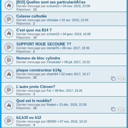
[B15] Quelles sont ses particularitÃ©es
Dernier message par
schum22
«
04 nov. 2019, 23:08
Réponses :
13
Culasse culbutée
Dernier message par
christian
«
02 avr. 2019, 12:04
Réponses :
2
C'est quoi ma B14 ?
Dernier message par
schum22
«
04 janv. 2019, 10:08
Réponses :
14
SUPPORT ROUE SECOURE ??
Dernier message par
michel76
«
06 nov. 2017, 18:36
Réponses :
2
Numero de bloc cylindre
Dernier message par
Chouka62
«
08 juil. 2017, 10:32
plaque constructeur b14g
Dernier message par
shark84
«
02 mars 2017, 16:17
Réponses :
25
1
2
L'autre proto Citroen?
Dernier message par
Fer
«
08 févr. 2017, 19:26
Réponses :
3
Quel est le modèle?
Dernier message par
Radett
«
23 déc. 2016, 22:00
Réponses :
16
1
2
b2,b10 ou b12
Dernier message par
HENRI
«
07 nov. 2016, 10:10
Réponses :
4