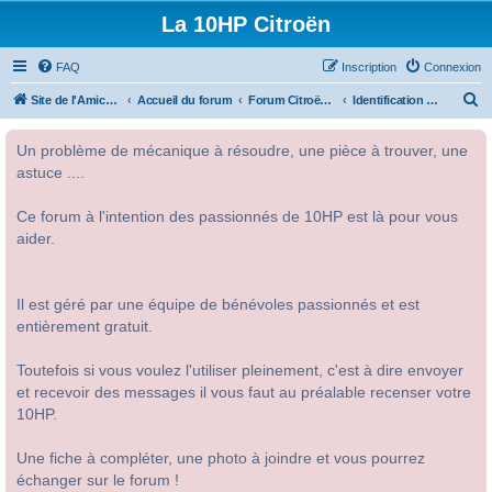
La 10HP Citroën
FAQ
Inscription
Connexion
R
Site de l'Amicale Citroën 10HP
Accueil du forum
Forum Citroën 10HP
Identification des modèles
e
Un problème de mécanique à résoudre, une pièce à trouver, une
c
astuce ....
h
e
Ce forum à l'intention des passionnés de 10HP est là pour vous
r
aider.
c
h
Il est géré par une équipe de bénévoles passionnés et est
e
entièrement gratuit.
r
Toutefois si vous voulez l'utiliser pleinement, c'est à dire envoyer
et recevoir des messages il vous faut au préalable recenser votre
10HP.
Une fiche à compléter, une photo à joindre et vous pourrez
échanger sur le forum !