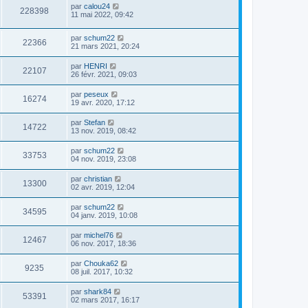
par
calou24
228398
11 mai 2022, 09:42
par
schum22
22366
21 mars 2021, 20:24
par
HENRI
22107
26 févr. 2021, 09:03
par
peseux
16274
19 avr. 2020, 17:12
par
Stefan
14722
13 nov. 2019, 08:42
par
schum22
33753
04 nov. 2019, 23:08
par
christian
13300
02 avr. 2019, 12:04
par
schum22
34595
04 janv. 2019, 10:08
par
michel76
12467
06 nov. 2017, 18:36
par
Chouka62
9235
08 juil. 2017, 10:32
par
shark84
53391
02 mars 2017, 16:17