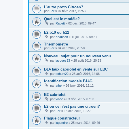
L'autre proto Citroen?
par
Fer
»
07 févr. 2017, 19:53
Quel est le modèle?
par
Radett
»
02 déc. 2016, 09:47
b2,b10 ou b12
par
Knabach
»
11 juil. 2016, 09:31
Thermometre
par
Fer
»
04 oct. 2016, 20:50
Nouveau sujet pour un nouveau venu
par
jacques33
»
28 août 2016, 20:53
B14 faux cabriolet en vente sur LBC
par
schum22
»
25 août 2016, 14:06
Identification modele B14G
par
athel
»
26 janv. 2016, 12:12
B2 cabriolet
par
vince
»
03 déc. 2015, 07:33
b2 ou ce n'est pas une citroen?
par
Fer
»
18 oct. 2015, 19:27
Plaque constructeur
par
lugendre
»
25 mars 2014, 09:46