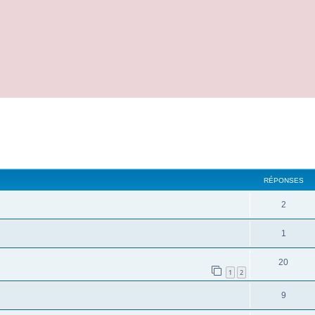
cher
cherche avancée
RÉPONSES
2
1
20
1
2
9