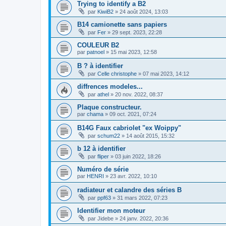
Trying to identify a B2
par
KiwiB2
»
24 août 2024, 13:03
B14 camionette sans papiers
par
Fer
»
29 sept. 2023, 22:28
COULEUR B2
par
patnoel
»
15 mai 2023, 12:58
B ? à identifier
par
Celle christophe
»
07 mai 2023, 14:12
diffrences modeles...
par
athel
»
20 nov. 2022, 08:37
Plaque constructeur.
par
chama
»
09 oct. 2021, 07:24
B14G Faux cabriolet "ex Woippy"
par
schum22
»
14 août 2015, 15:32
b 12 à identifier
par
fliper
»
03 juin 2022, 18:26
Numéro de série
par
HENRI
»
23 avr. 2022, 10:10
radiateur et calandre des séries B
par
ppf63
»
31 mars 2022, 07:23
Identifier mon moteur
par
Jidebe
»
24 janv. 2022, 20:36