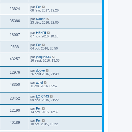
par
Fer
13824
08 févr. 2017, 19:26
par
Radett
35386
23 déc. 2016, 22:00
par
HENRI
18007
07 nov. 2016, 10:10
par
Fer
9638
04 oct. 2016, 20:50
par
jacques33
43257
16 sept. 2016, 13:33
par
douve
12976
26 août 2016, 21:49
par
athel
48350
11 avr. 2016, 05:57
par
LOIC443
23452
09 déc. 2015, 21:22
par
Fer
12190
14 nov. 2015, 12:32
par
Fer
40189
10 oct. 2015, 13:22