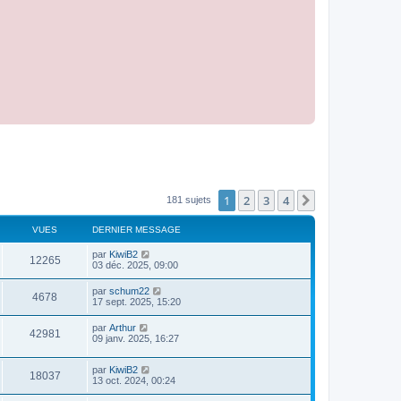
1
2
3
4
Suivant
181 sujets
VUES
DERNIER MESSAGE
par
KiwiB2
12265
03 déc. 2025, 09:00
par
schum22
4678
17 sept. 2025, 15:20
par
Arthur
42981
09 janv. 2025, 16:27
par
KiwiB2
18037
13 oct. 2024, 00:24