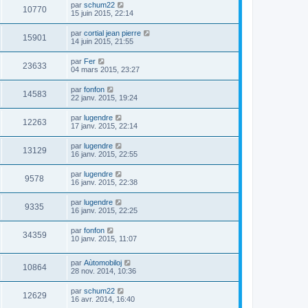
par
schum22
10770
15 juin 2015, 22:14
par
cortial jean pierre
15901
14 juin 2015, 21:55
par
Fer
23633
04 mars 2015, 23:27
par
fonfon
14583
22 janv. 2015, 19:24
par
lugendre
12263
17 janv. 2015, 22:14
par
lugendre
13129
16 janv. 2015, 22:55
par
lugendre
9578
16 janv. 2015, 22:38
par
lugendre
9335
16 janv. 2015, 22:25
par
fonfon
34359
10 janv. 2015, 11:07
par
Aùtomobiloj
10864
28 nov. 2014, 10:36
par
schum22
12629
16 avr. 2014, 16:40