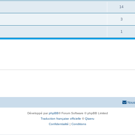
14
3
1
Nous
Développé par
phpBB
® Forum Software © phpBB Limited
Traduction française officielle
©
Qiaeru
Confidentialité
|
Conditions