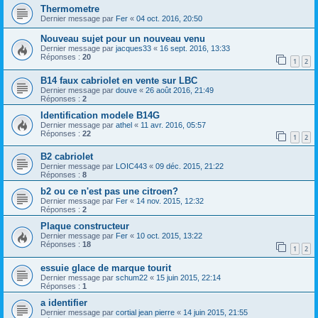
Thermometre
Dernier message par
Fer
«
04 oct. 2016, 20:50
Nouveau sujet pour un nouveau venu
Dernier message par
jacques33
«
16 sept. 2016, 13:33
Réponses :
20
1
2
B14 faux cabriolet en vente sur LBC
Dernier message par
douve
«
26 août 2016, 21:49
Réponses :
2
Identification modele B14G
Dernier message par
athel
«
11 avr. 2016, 05:57
Réponses :
22
1
2
B2 cabriolet
Dernier message par
LOIC443
«
09 déc. 2015, 21:22
Réponses :
8
b2 ou ce n'est pas une citroen?
Dernier message par
Fer
«
14 nov. 2015, 12:32
Réponses :
2
Plaque constructeur
Dernier message par
Fer
«
10 oct. 2015, 13:22
Réponses :
18
1
2
essuie glace de marque tourit
Dernier message par
schum22
«
15 juin 2015, 22:14
Réponses :
1
a identifier
Dernier message par
cortial jean pierre
«
14 juin 2015, 21:55