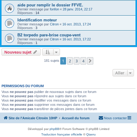
aide pour remplir le dossier FFVE.
Dernier message par
fonfon
«
28 janv. 2014, 22:17
Réponses :
14
Identification moteur
Dernier message par
Citron
«
16 oct. 2013, 17:24
Réponses :
3
B2 torpedo pare-brise coupe-vent
Dernier message par
Citron
«
16 oct. 2013, 17:22
Réponses :
1
Nouveau sujet
1
2
3
4
Suivant
181 sujets
Aller
PERMISSIONS DU FORUM
Vous
ne pouvez pas
publier de nouveaux sujets dans ce forum
Vous
ne pouvez pas
répondre aux sujets dans ce forum
Vous
ne pouvez pas
modifier vos messages dans ce forum
Vous
ne pouvez pas
supprimer vos messages dans ce forum
Vous
ne pouvez pas
transférer de pièces jointes dans ce forum
Site de l'Amicale Citroën 10HP
Accueil du forum
Nous contacter
Développé par
phpBB
® Forum Software © phpBB Limited
Traduction française officielle
©
Qiaeru