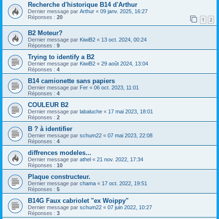
Recherche d'historique B14 d'Arthur
Dernier message par
Arthur
«
09 janv. 2025, 16:27
Réponses :
20
1
2
B2 Moteur?
Dernier message par
KiwiB2
«
13 oct. 2024, 00:24
Réponses :
9
Trying to identify a B2
Dernier message par
KiwiB2
«
29 août 2024, 13:04
Réponses :
4
B14 camionette sans papiers
Dernier message par
Fer
«
06 oct. 2023, 11:01
Réponses :
4
COULEUR B2
Dernier message par
labaluche
«
17 mai 2023, 18:01
Réponses :
2
B ? à identifier
Dernier message par
schum22
«
07 mai 2023, 22:08
Réponses :
4
diffrences modeles...
Dernier message par
athel
«
21 nov. 2022, 17:34
Réponses :
10
Plaque constructeur.
Dernier message par
chama
«
17 oct. 2022, 19:51
Réponses :
5
B14G Faux cabriolet "ex Woippy"
Dernier message par
schum22
«
07 juin 2022, 10:27
Réponses :
3