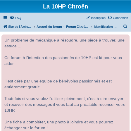
La 10HP Citroën
FAQ
Inscription
Connexion
R
Site de l'Amicale Citroën 10HP
Accueil du forum
Forum Citroën 10HP
Identification des modèles
e
Un problème de mécanique à résoudre, une pièce à trouver, une
c
astuce ....
h
e
Ce forum à l'intention des passionnés de 10HP est là pour vous
r
aider.
c
h
Il est géré par une équipe de bénévoles passionnés et est
e
entièrement gratuit.
r
Toutefois si vous voulez l'utiliser pleinement, c'est à dire envoyer
et recevoir des messages il vous faut au préalable recenser votre
10HP.
Une fiche à compléter, une photo à joindre et vous pourrez
échanger sur le forum !