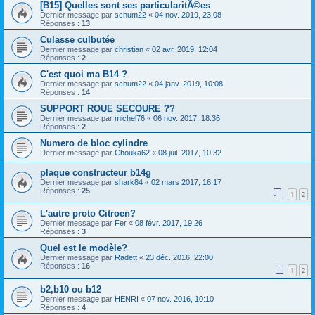
[B15] Quelles sont ses particularitÃ©es
Dernier message par
schum22
«
04 nov. 2019, 23:08
Réponses :
13
Culasse culbutée
Dernier message par
christian
«
02 avr. 2019, 12:04
Réponses :
2
C'est quoi ma B14 ?
Dernier message par
schum22
«
04 janv. 2019, 10:08
Réponses :
14
SUPPORT ROUE SECOURE ??
Dernier message par
michel76
«
06 nov. 2017, 18:36
Réponses :
2
Numero de bloc cylindre
Dernier message par
Chouka62
«
08 juil. 2017, 10:32
plaque constructeur b14g
Dernier message par
shark84
«
02 mars 2017, 16:17
Réponses :
25
1
2
L'autre proto Citroen?
Dernier message par
Fer
«
08 févr. 2017, 19:26
Réponses :
3
Quel est le modèle?
Dernier message par
Radett
«
23 déc. 2016, 22:00
Réponses :
16
1
2
b2,b10 ou b12
Dernier message par
HENRI
«
07 nov. 2016, 10:10
Réponses :
4