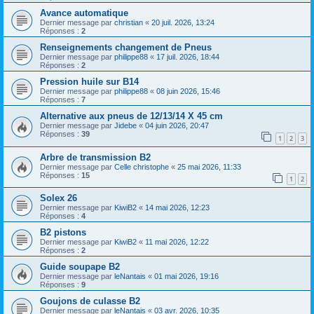
Avance automatique
Dernier message par
christian
«
20 juil. 2026, 13:24
Réponses :
2
Renseignements changement de Pneus
Dernier message par
philippe88
«
17 juil. 2026, 18:44
Réponses :
2
Pression huile sur B14
Dernier message par
philippe88
«
08 juin 2026, 15:46
Réponses :
7
Alternative aux pneus de 12/13/14 X 45 cm
Dernier message par
Jidebe
«
04 juin 2026, 20:47
Réponses :
39
1
2
3
Arbre de transmission B2
Dernier message par
Celle christophe
«
25 mai 2026, 11:33
Réponses :
15
1
2
Solex 26
Dernier message par
KiwiB2
«
14 mai 2026, 12:23
Réponses :
4
B2 pistons
Dernier message par
KiwiB2
«
11 mai 2026, 12:22
Réponses :
2
Guide soupape B2
Dernier message par
leNantais
«
01 mai 2026, 19:16
Réponses :
9
Goujons de culasse B2
Dernier message par
leNantais
«
03 avr. 2026, 10:35