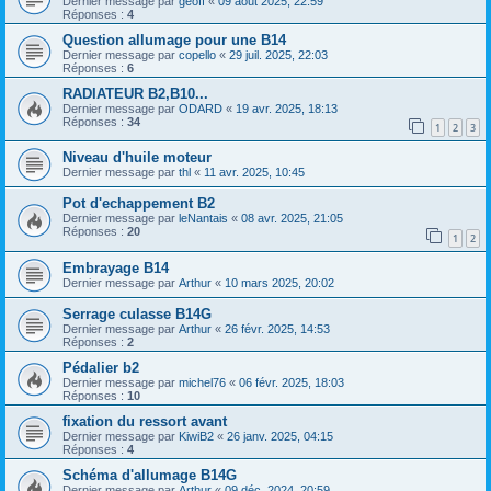
Dernier message par
geoff
«
09 août 2025, 22:59
Réponses :
4
Question allumage pour une B14
Dernier message par
copello
«
29 juil. 2025, 22:03
Réponses :
6
RADIATEUR B2,B10...
Dernier message par
ODARD
«
19 avr. 2025, 18:13
Réponses :
34
1
2
3
Niveau d'huile moteur
Dernier message par
thl
«
11 avr. 2025, 10:45
Pot d'echappement B2
Dernier message par
leNantais
«
08 avr. 2025, 21:05
Réponses :
20
1
2
Embrayage B14
Dernier message par
Arthur
«
10 mars 2025, 20:02
Serrage culasse B14G
Dernier message par
Arthur
«
26 févr. 2025, 14:53
Réponses :
2
Pédalier b2
Dernier message par
michel76
«
06 févr. 2025, 18:03
Réponses :
10
fixation du ressort avant
Dernier message par
KiwiB2
«
26 janv. 2025, 04:15
Réponses :
4
Schéma d'allumage B14G
Dernier message par
Arthur
«
09 déc. 2024, 20:59