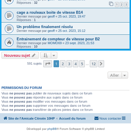
Réponses :
32
1
2
3
cage a rouleaux boite de vitesse B14
Dernier message par
geoff
«
25 oct. 2023, 19:47
Réponses :
1
Un problème finalement résolu
Dernier message par
geoff
«
25 oct. 2023, 15:12
Entrainement de compteur de vitesse pour B2
Dernier message par
MOMO69
«
23 sept. 2023, 21:53
Réponses :
10
Nouveau sujet
Page
1
sur
12
1
2
3
4
5
12
Suivant
591 sujets
…
Aller
PERMISSIONS DU FORUM
Vous
ne pouvez pas
publier de nouveaux sujets dans ce forum
Vous
ne pouvez pas
répondre aux sujets dans ce forum
Vous
ne pouvez pas
modifier vos messages dans ce forum
Vous
ne pouvez pas
supprimer vos messages dans ce forum
Vous
ne pouvez pas
transférer de pièces jointes dans ce forum
Site de l'Amicale Citroën 10HP
Accueil du forum
Nous contacter
Développé par
phpBB
® Forum Software © phpBB Limited