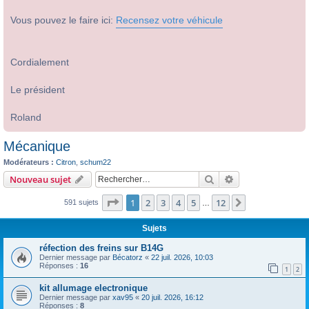
Vous pouvez le faire ici:
Recensez votre véhicule
Cordialement
Le président
Roland
Mécanique
Modérateurs :
Citron
,
schum22
Rechercher
Recherche avanc
Nouveau sujet
Page
1
sur
12
1
2
3
4
5
12
Suivant
591 sujets
…
Sujets
réfection des freins sur B14G
Dernier message par
Bécatorz
«
22 juil. 2026, 10:03
Réponses :
16
1
2
kit allumage electronique
Dernier message par
xav95
«
20 juil. 2026, 16:12
Réponses :
8