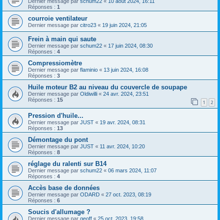
Dernier message par
schum22
«
10 août 2024, 16:11
Réponses :
1
courroie ventilateur
Dernier message par
citro23
«
19 juin 2024, 21:05
Frein à main qui saute
Dernier message par
schum22
«
17 juin 2024, 08:30
Réponses :
4
Compressiomètre
Dernier message par
flaminio
«
13 juin 2024, 16:08
Réponses :
3
Huile moteur B2 au niveau du couvercle de soupape
Dernier message par
Oldiwilli
«
24 avr. 2024, 23:51
Réponses :
15
1
2
Pression d'huile...
Dernier message par
JUST
«
19 avr. 2024, 08:31
Réponses :
13
Démontage du pont
Dernier message par
JUST
«
11 avr. 2024, 10:20
Réponses :
8
réglage du ralenti sur B14
Dernier message par
schum22
«
06 mars 2024, 11:07
Réponses :
4
Accès base de données
Dernier message par
ODARD
«
27 oct. 2023, 08:19
Réponses :
6
Soucis d'allumage ?
Dernier message par
geoff
«
25 oct. 2023, 19:58