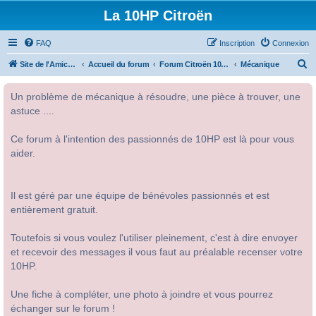
La 10HP Citroën
FAQ
Inscription
Connexion
R
Site de l'Amicale Citroën 10HP
Accueil du forum
Forum Citroën 10HP
Mécanique
e
Un problème de mécanique à résoudre, une pièce à trouver, une
c
astuce ....
h
e
Ce forum à l'intention des passionnés de 10HP est là pour vous
r
aider.
c
h
Il est géré par une équipe de bénévoles passionnés et est
e
entièrement gratuit.
r
Toutefois si vous voulez l'utiliser pleinement, c'est à dire envoyer
et recevoir des messages il vous faut au préalable recenser votre
10HP.
Une fiche à compléter, une photo à joindre et vous pourrez
échanger sur le forum !