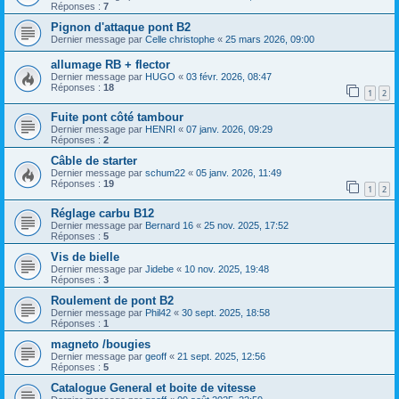
Réponses :
7
Pignon d'attaque pont B2
Dernier message par
Celle christophe
«
25 mars 2026, 09:00
allumage RB + flector
Dernier message par
HUGO
«
03 févr. 2026, 08:47
Réponses :
18
1
2
Fuite pont côté tambour
Dernier message par
HENRI
«
07 janv. 2026, 09:29
Réponses :
2
Câble de starter
Dernier message par
schum22
«
05 janv. 2026, 11:49
Réponses :
19
1
2
Réglage carbu B12
Dernier message par
Bernard 16
«
25 nov. 2025, 17:52
Réponses :
5
Vis de bielle
Dernier message par
Jidebe
«
10 nov. 2025, 19:48
Réponses :
3
Roulement de pont B2
Dernier message par
Phil42
«
30 sept. 2025, 18:58
Réponses :
1
magneto /bougies
Dernier message par
geoff
«
21 sept. 2025, 12:56
Réponses :
5
Catalogue General et boite de vitesse