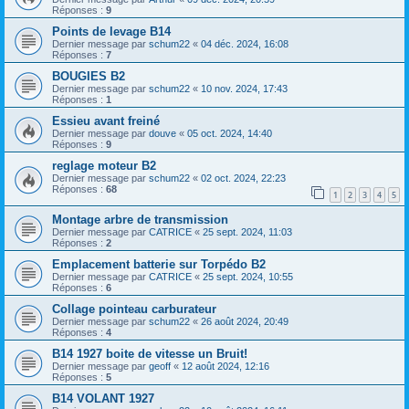
Réponses :
9
Points de levage B14
Dernier message par
schum22
«
04 déc. 2024, 16:08
Réponses :
7
BOUGIES B2
Dernier message par
schum22
«
10 nov. 2024, 17:43
Réponses :
1
Essieu avant freiné
Dernier message par
douve
«
05 oct. 2024, 14:40
Réponses :
9
reglage moteur B2
Dernier message par
schum22
«
02 oct. 2024, 22:23
Réponses :
68
1
2
3
4
5
Montage arbre de transmission
Dernier message par
CATRICE
«
25 sept. 2024, 11:03
Réponses :
2
Emplacement batterie sur Torpédo B2
Dernier message par
CATRICE
«
25 sept. 2024, 10:55
Réponses :
6
Collage pointeau carburateur
Dernier message par
schum22
«
26 août 2024, 20:49
Réponses :
4
B14 1927 boite de vitesse un Bruit!
Dernier message par
geoff
«
12 août 2024, 12:16
Réponses :
5
B14 VOLANT 1927