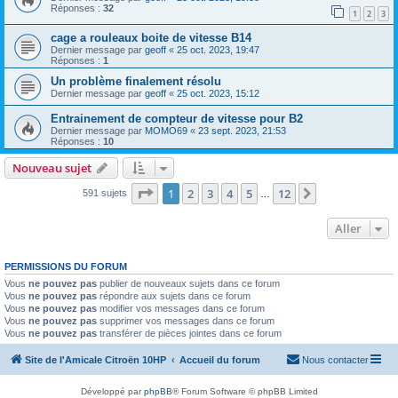
Réponses :
32
1
2
3
cage a rouleaux boite de vitesse B14
Dernier message par
geoff
«
25 oct. 2023, 19:47
Réponses :
1
Un problème finalement résolu
Dernier message par
geoff
«
25 oct. 2023, 15:12
Entrainement de compteur de vitesse pour B2
Dernier message par
MOMO69
«
23 sept. 2023, 21:53
Réponses :
10
Nouveau sujet
Page
1
sur
12
1
2
3
4
5
12
Suivant
591 sujets
…
Aller
PERMISSIONS DU FORUM
Vous
ne pouvez pas
publier de nouveaux sujets dans ce forum
Vous
ne pouvez pas
répondre aux sujets dans ce forum
Vous
ne pouvez pas
modifier vos messages dans ce forum
Vous
ne pouvez pas
supprimer vos messages dans ce forum
Vous
ne pouvez pas
transférer de pièces jointes dans ce forum
Site de l'Amicale Citroën 10HP
Accueil du forum
Nous contacter
Développé par
phpBB
® Forum Software © phpBB Limited