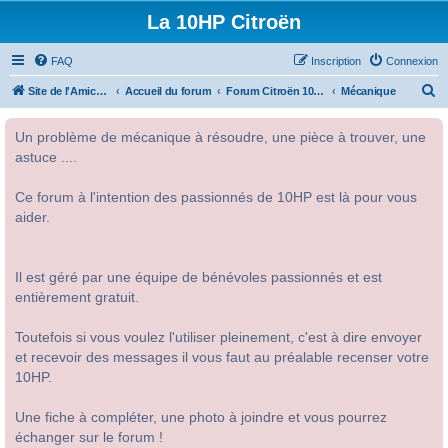
La 10HP Citroën
FAQ
Inscription
Connexion
R
Site de l'Amicale Citroën 10HP
Accueil du forum
Forum Citroën 10HP
Mécanique
e
Un problème de mécanique à résoudre, une pièce à trouver, une
c
astuce ....
h
e
Ce forum à l'intention des passionnés de 10HP est là pour vous
r
aider.
c
h
Il est géré par une équipe de bénévoles passionnés et est
e
entièrement gratuit.
r
Toutefois si vous voulez l'utiliser pleinement, c'est à dire envoyer
et recevoir des messages il vous faut au préalable recenser votre
10HP.
Une fiche à compléter, une photo à joindre et vous pourrez
échanger sur le forum !