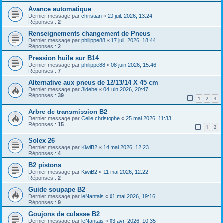
Avance automatique
Dernier message par
christian
«
20 juil. 2026, 13:24
Réponses :
2
Renseignements changement de Pneus
Dernier message par
philippe88
«
17 juil. 2026, 18:44
Réponses :
2
Pression huile sur B14
Dernier message par
philippe88
«
08 juin 2026, 15:46
Réponses :
7
Alternative aux pneus de 12/13/14 X 45 cm
Dernier message par
Jidebe
«
04 juin 2026, 20:47
Réponses :
39
1
2
3
Arbre de transmission B2
Dernier message par
Celle christophe
«
25 mai 2026, 11:33
Réponses :
15
1
2
Solex 26
Dernier message par
KiwiB2
«
14 mai 2026, 12:23
Réponses :
4
B2 pistons
Dernier message par
KiwiB2
«
11 mai 2026, 12:22
Réponses :
2
Guide soupape B2
Dernier message par
leNantais
«
01 mai 2026, 19:16
Réponses :
9
Goujons de culasse B2
Dernier message par
leNantais
«
03 avr. 2026, 10:35