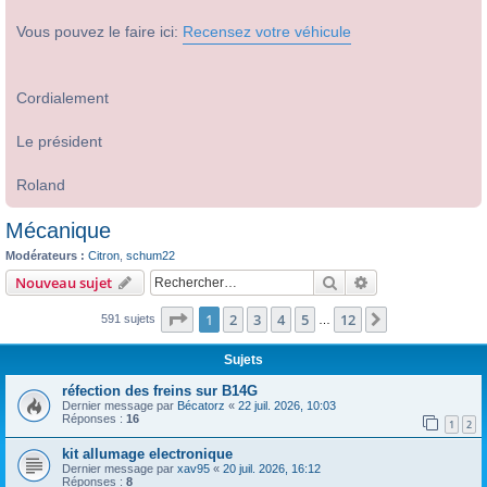
Vous pouvez le faire ici:
Recensez votre véhicule
Cordialement
Le président
Roland
Mécanique
Modérateurs :
Citron
,
schum22
Rechercher
Recherche avanc
Nouveau sujet
Page
1
sur
12
1
2
3
4
5
12
Suivant
591 sujets
…
Sujets
réfection des freins sur B14G
Dernier message par
Bécatorz
«
22 juil. 2026, 10:03
Réponses :
16
1
2
kit allumage electronique
Dernier message par
xav95
«
20 juil. 2026, 16:12
Réponses :
8