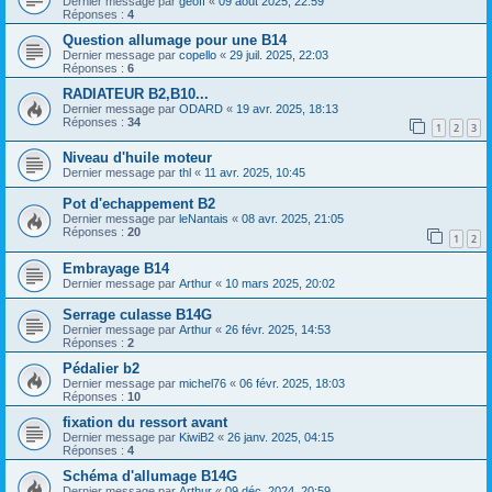
Dernier message par
geoff
«
09 août 2025, 22:59
Réponses :
4
Question allumage pour une B14
Dernier message par
copello
«
29 juil. 2025, 22:03
Réponses :
6
RADIATEUR B2,B10...
Dernier message par
ODARD
«
19 avr. 2025, 18:13
Réponses :
34
1
2
3
Niveau d'huile moteur
Dernier message par
thl
«
11 avr. 2025, 10:45
Pot d'echappement B2
Dernier message par
leNantais
«
08 avr. 2025, 21:05
Réponses :
20
1
2
Embrayage B14
Dernier message par
Arthur
«
10 mars 2025, 20:02
Serrage culasse B14G
Dernier message par
Arthur
«
26 févr. 2025, 14:53
Réponses :
2
Pédalier b2
Dernier message par
michel76
«
06 févr. 2025, 18:03
Réponses :
10
fixation du ressort avant
Dernier message par
KiwiB2
«
26 janv. 2025, 04:15
Réponses :
4
Schéma d'allumage B14G
Dernier message par
Arthur
«
09 déc. 2024, 20:59