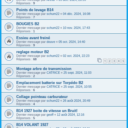
Réponses :
9
Points de levage B14
Dernier message par
schum22
«
04 déc. 2024, 16:08
Réponses :
7
BOUGIES B2
Dernier message par
schum22
«
10 nov. 2024, 17:43
Réponses :
1
Essieu avant freiné
Dernier message par
douve
«
05 oct. 2024, 14:40
Réponses :
9
reglage moteur B2
Dernier message par
schum22
«
02 oct. 2024, 22:23
Réponses :
68
1
2
3
4
5
Montage arbre de transmission
Dernier message par
CATRICE
«
25 sept. 2024, 11:03
Réponses :
2
Emplacement batterie sur Torpédo B2
Dernier message par
CATRICE
«
25 sept. 2024, 10:55
Réponses :
6
Collage pointeau carburateur
Dernier message par
schum22
«
26 août 2024, 20:49
Réponses :
4
B14 1927 boite de vitesse un Bruit!
Dernier message par
geoff
«
12 août 2024, 12:16
Réponses :
5
B14 VOLANT 1927