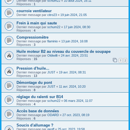
Dernier message par
schum22
«
10 août 2024, 16:11
Réponses :
1
courroie ventilateur
Dernier message par
citro23
«
19 juin 2024, 21:05
Frein à main qui saute
Dernier message par
schum22
«
17 juin 2024, 08:30
Réponses :
4
Compressiomètre
Dernier message par
flaminio
«
13 juin 2024, 16:08
Réponses :
3
Huile moteur B2 au niveau du couvercle de soupape
Dernier message par
Oldiwilli
«
24 avr. 2024, 23:51
Réponses :
15
1
2
Pression d'huile...
Dernier message par
JUST
«
19 avr. 2024, 08:31
Réponses :
13
Démontage du pont
Dernier message par
JUST
«
11 avr. 2024, 10:20
Réponses :
8
réglage du ralenti sur B14
Dernier message par
schum22
«
06 mars 2024, 11:07
Réponses :
4
Accès base de données
Dernier message par
ODARD
«
27 oct. 2023, 08:19
Réponses :
6
Soucis d'allumage ?
Dernier message par
geoff
«
25 oct. 2023, 19:58