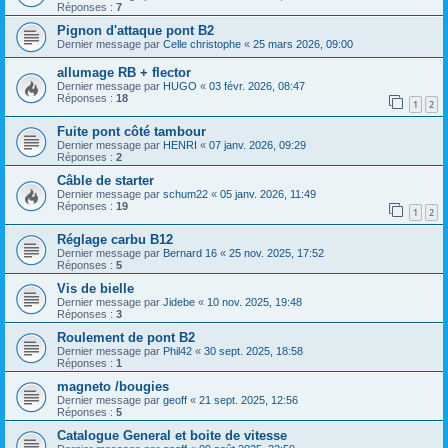
Réponses :
7
Pignon d'attaque pont B2
Dernier message par
Celle christophe
«
25 mars 2026, 09:00
allumage RB + flector
Dernier message par
HUGO
«
03 févr. 2026, 08:47
Réponses :
18
1
2
Fuite pont côté tambour
Dernier message par
HENRI
«
07 janv. 2026, 09:29
Réponses :
2
Câble de starter
Dernier message par
schum22
«
05 janv. 2026, 11:49
Réponses :
19
1
2
Réglage carbu B12
Dernier message par
Bernard 16
«
25 nov. 2025, 17:52
Réponses :
5
Vis de bielle
Dernier message par
Jidebe
«
10 nov. 2025, 19:48
Réponses :
3
Roulement de pont B2
Dernier message par
Phil42
«
30 sept. 2025, 18:58
Réponses :
1
magneto /bougies
Dernier message par
geoff
«
21 sept. 2025, 12:56
Réponses :
5
Catalogue General et boite de vitesse