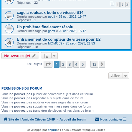
Réponses :
32
1
2
3
cage a rouleaux boite de vitesse B14
Dernier message par
geoff
«
25 oct. 2023, 19:47
Réponses :
1
Un problème finalement résolu
Dernier message par
geoff
«
25 oct. 2023, 15:12
Entrainement de compteur de vitesse pour B2
Dernier message par
MOMO69
«
23 sept. 2023, 21:53
Réponses :
10
Nouveau sujet
Page
1
sur
12
1
2
3
4
5
12
Suivant
591 sujets
…
Aller
PERMISSIONS DU FORUM
Vous
ne pouvez pas
publier de nouveaux sujets dans ce forum
Vous
ne pouvez pas
répondre aux sujets dans ce forum
Vous
ne pouvez pas
modifier vos messages dans ce forum
Vous
ne pouvez pas
supprimer vos messages dans ce forum
Vous
ne pouvez pas
transférer de pièces jointes dans ce forum
Site de l'Amicale Citroën 10HP
Accueil du forum
Nous contacter
Développé par
phpBB
® Forum Software © phpBB Limited