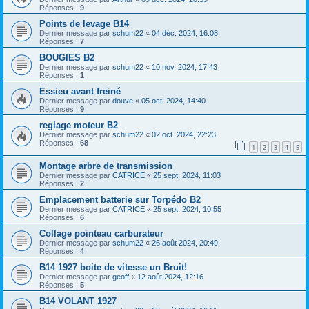
Réponses :
9
Points de levage B14
Dernier message par
schum22
«
04 déc. 2024, 16:08
Réponses :
7
BOUGIES B2
Dernier message par
schum22
«
10 nov. 2024, 17:43
Réponses :
1
Essieu avant freiné
Dernier message par
douve
«
05 oct. 2024, 14:40
Réponses :
9
reglage moteur B2
Dernier message par
schum22
«
02 oct. 2024, 22:23
Réponses :
68
1
2
3
4
5
Montage arbre de transmission
Dernier message par
CATRICE
«
25 sept. 2024, 11:03
Réponses :
2
Emplacement batterie sur Torpédo B2
Dernier message par
CATRICE
«
25 sept. 2024, 10:55
Réponses :
6
Collage pointeau carburateur
Dernier message par
schum22
«
26 août 2024, 20:49
Réponses :
4
B14 1927 boite de vitesse un Bruit!
Dernier message par
geoff
«
12 août 2024, 12:16
Réponses :
5
B14 VOLANT 1927