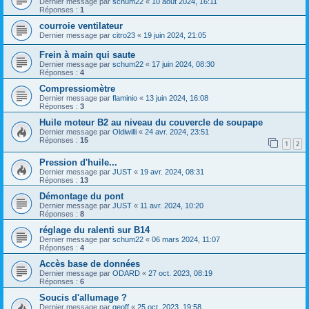
Dernier message par
schum22
«
10 août 2024, 16:11
Réponses :
1
courroie ventilateur
Dernier message par
citro23
«
19 juin 2024, 21:05
Frein à main qui saute
Dernier message par
schum22
«
17 juin 2024, 08:30
Réponses :
4
Compressiomètre
Dernier message par
flaminio
«
13 juin 2024, 16:08
Réponses :
3
Huile moteur B2 au niveau du couvercle de soupape
Dernier message par
Oldiwilli
«
24 avr. 2024, 23:51
Réponses :
15
1
2
Pression d'huile...
Dernier message par
JUST
«
19 avr. 2024, 08:31
Réponses :
13
Démontage du pont
Dernier message par
JUST
«
11 avr. 2024, 10:20
Réponses :
8
réglage du ralenti sur B14
Dernier message par
schum22
«
06 mars 2024, 11:07
Réponses :
4
Accès base de données
Dernier message par
ODARD
«
27 oct. 2023, 08:19
Réponses :
6
Soucis d'allumage ?
Dernier message par
geoff
«
25 oct. 2023, 19:58