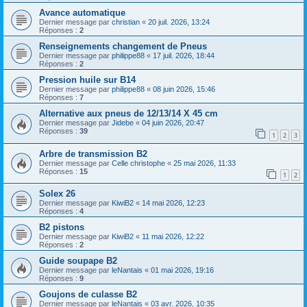
Avance automatique
Dernier message par
christian
«
20 juil. 2026, 13:24
Réponses :
2
Renseignements changement de Pneus
Dernier message par
philippe88
«
17 juil. 2026, 18:44
Réponses :
2
Pression huile sur B14
Dernier message par
philippe88
«
08 juin 2026, 15:46
Réponses :
7
Alternative aux pneus de 12/13/14 X 45 cm
Dernier message par
Jidebe
«
04 juin 2026, 20:47
Réponses :
39
1
2
3
Arbre de transmission B2
Dernier message par
Celle christophe
«
25 mai 2026, 11:33
Réponses :
15
1
2
Solex 26
Dernier message par
KiwiB2
«
14 mai 2026, 12:23
Réponses :
4
B2 pistons
Dernier message par
KiwiB2
«
11 mai 2026, 12:22
Réponses :
2
Guide soupape B2
Dernier message par
leNantais
«
01 mai 2026, 19:16
Réponses :
9
Goujons de culasse B2
Dernier message par
leNantais
«
03 avr. 2026, 10:35