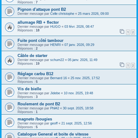
Réponses :
7
Pignon d'attaque pont B2
Dernier message par
Celle christophe
«
25 mars 2026, 09:00
allumage RB + flector
Dernier message par
HUGO
«
03 févr. 2026, 08:47
Réponses :
18
1
2
Fuite pont côté tambour
Dernier message par
HENRI
«
07 janv. 2026, 09:29
Réponses :
2
Câble de starter
Dernier message par
schum22
«
05 janv. 2026, 11:49
Réponses :
19
1
2
Réglage carbu B12
Dernier message par
Bernard 16
«
25 nov. 2025, 17:52
Réponses :
5
Vis de bielle
Dernier message par
Jidebe
«
10 nov. 2025, 19:48
Réponses :
3
Roulement de pont B2
Dernier message par
Phil42
«
30 sept. 2025, 18:58
Réponses :
1
magneto /bougies
Dernier message par
geoff
«
21 sept. 2025, 12:56
Réponses :
5
Catalogue General et boite de vitesse