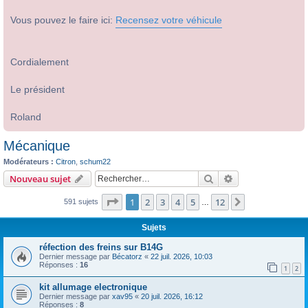
Vous pouvez le faire ici:
Recensez votre véhicule
Cordialement
Le président
Roland
Mécanique
Modérateurs :
Citron
,
schum22
Rechercher
Recherche avanc
Nouveau sujet
Page
1
sur
12
1
2
3
4
5
12
Suivant
591 sujets
…
Sujets
réfection des freins sur B14G
Dernier message par
Bécatorz
«
22 juil. 2026, 10:03
Réponses :
16
1
2
kit allumage electronique
Dernier message par
xav95
«
20 juil. 2026, 16:12
Réponses :
8