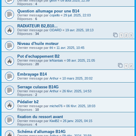
Dernier message par
geoff
«
09 août 2025, 22:59
Réponses :
4
Question allumage pour une B14
Dernier message par
copello
«
29 juil. 2025, 22:03
Réponses :
6
RADIATEUR B2,B10...
Dernier message par
ODARD
«
19 avr. 2025, 18:13
Réponses :
34
1
2
3
Niveau d'huile moteur
Dernier message par
thl
«
11 avr. 2025, 10:45
Pot d'echappement B2
Dernier message par
leNantais
«
08 avr. 2025, 21:05
Réponses :
20
1
2
Embrayage B14
Dernier message par
Arthur
«
10 mars 2025, 20:02
Serrage culasse B14G
Dernier message par
Arthur
«
26 févr. 2025, 14:53
Réponses :
2
Pédalier b2
Dernier message par
michel76
«
06 févr. 2025, 18:03
Réponses :
10
fixation du ressort avant
Dernier message par
KiwiB2
«
26 janv. 2025, 04:15
Réponses :
4
Schéma d'allumage B14G
Dernier message par
Arthur
«
09 déc. 2024, 20:59