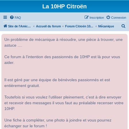
La 10HP Citroën
FAQ
Inscription
Connexion
R
Site de l'Amicale Citroën 10HP
Accueil du forum
Forum Citroën 10HP
Mécanique
e
Un problème de mécanique à résoudre, une pièce à trouver, une
c
astuce ....
h
e
Ce forum à l'intention des passionnés de 10HP est là pour vous
r
aider.
c
h
Il est géré par une équipe de bénévoles passionnés et est
e
entièrement gratuit.
r
Toutefois si vous voulez l'utiliser pleinement, c'est à dire envoyer
et recevoir des messages il vous faut au préalable recenser votre
10HP.
Une fiche à compléter, une photo à joindre et vous pourrez
échanger sur le forum !