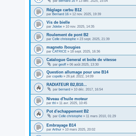
par
Bernard 16
»
13 déc. 2025, 15:04
Réglage carbu B12
par
Bernard 16
»
12 nov. 2025, 19:39
Vis de bielle
par
Jidebe
»
10 nov. 2025, 14:35
Roulement de pont B2
par
Celle christophe
»
23 sept. 2025, 21:39
magneto /bougies
par
CATRICE
»
18 sept. 2025, 16:36
Catalogue General et boite de vitesse
par
geoff
»
06 août 2025, 13:30
Question allumage pour une B14
par
copello
»
26 juil. 2022, 14:09
RADIATEUR B2,B10...
par
bernard
»
10 déc. 2017, 16:54
Niveau d'huile moteur
par
thl
»
11 avr. 2025, 10:45
Pot d'echappement B2
par
Celle christophe
»
11 mars 2010, 01:29
Embrayage B14
par
Arthur
»
10 mars 2025, 20:02