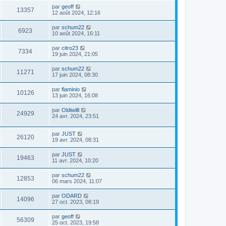
par
geoff
13357
12 août 2024, 12:16
par
schum22
6923
10 août 2024, 16:11
par
citro23
7334
19 juin 2024, 21:05
par
schum22
11271
17 juin 2024, 08:30
par
flaminio
10126
13 juin 2024, 16:08
par
Oldiwilli
24929
24 avr. 2024, 23:51
par
JUST
26120
19 avr. 2024, 08:31
par
JUST
19463
11 avr. 2024, 10:20
par
schum22
12853
06 mars 2024, 11:07
par
ODARD
14096
27 oct. 2023, 08:19
par
geoff
56309
25 oct. 2023, 19:58