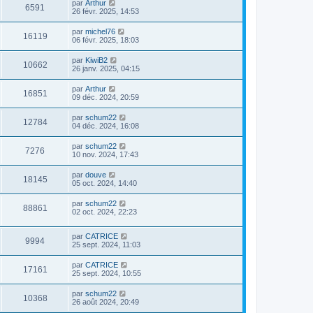
par
Arthur
6591
26 févr. 2025, 14:53
par
michel76
16119
06 févr. 2025, 18:03
par
KiwiB2
10662
26 janv. 2025, 04:15
par
Arthur
16851
09 déc. 2024, 20:59
par
schum22
12784
04 déc. 2024, 16:08
par
schum22
7276
10 nov. 2024, 17:43
par
douve
18145
05 oct. 2024, 14:40
par
schum22
88861
02 oct. 2024, 22:23
par
CATRICE
9994
25 sept. 2024, 11:03
par
CATRICE
17161
25 sept. 2024, 10:55
par
schum22
10368
26 août 2024, 20:49