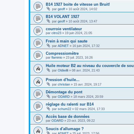
B14 1927 boite de vitesse un Bruit!
par
geoff
»
10 août 2024, 14:02
B14 VOLANT 1927
par
geoff
»
10 août 2024, 13:47
courroie ventilateur
par
citro23
»
19 juin 2024, 21:05
Frein à main qui saute
par
ADNET
»
16 juin 2024, 17:32
Compressiomètre
par
flaminio
»
23 juil. 2023, 16:26
Huile moteur B2 au niveau du couvercle de so
par
Oldiwilli
»
08 avr. 2024, 21:43
Pression d'huile...
par
christian
»
15 avr. 2024, 19:17
Démontage du pont
par
ODARD
»
18 mars 2024, 20:59
réglage du ralenti sur B14
par
schum22
»
02 mars 2024, 17:33
Accès base de données
par
ODARD
»
23 oct. 2023, 09:22
Soucis d'allumage ?
par
ADNET
»
25 juil. 2023, 17:56