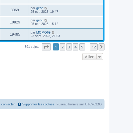
par
geoff
8069
25 oct. 2023, 19:47
par
geoff
10829
25 oct. 2023, 15:12
par
MOMO69
19485
23 sept. 2023, 21:53
Page
1
sur
12
1
2
3
4
5
12
Suivant
591 sujets
…
Aller
 contacter
Supprimer les cookies
Fuseau horaire sur
UTC+02:00