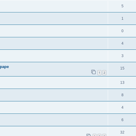
5
1
0
4
3
upape
15
1
2
13
8
4
6
32