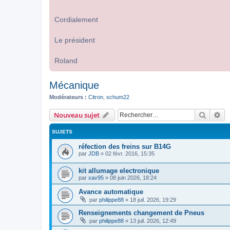
Cordialement
Le président
Roland
Mécanique
Modérateurs :
Citron
,
schum22
Recher
Re
Nouveau sujet
SUJETS
réfection des freins sur B14G
par
JDB
»
02 févr. 2016, 15:35
kit allumage electronique
par
xav95
»
08 juin 2026, 18:24
Avance automatique
par
philippe88
»
18 juil. 2026, 19:29
Renseignements changement de Pneus
par
philippe88
»
13 juil. 2026, 12:49