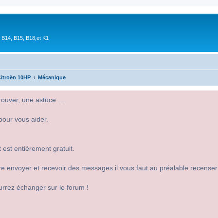
 B14, B15, B18,et K1
itroën 10HP
Mécanique
uver, une astuce ....
pour vous aider.
 est entièrement gratuit.
 dire envoyer et recevoir des messages il vous faut au préalable recense
urrez échanger sur le forum !