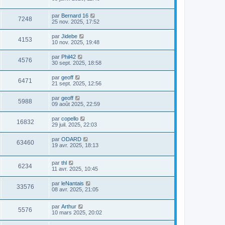
par
Bernard 16
7248
25 nov. 2025, 17:52
par
Jidebe
4153
10 nov. 2025, 19:48
par
Phil42
4576
30 sept. 2025, 18:58
par
geoff
6471
21 sept. 2025, 12:56
par
geoff
5988
09 août 2025, 22:59
par
copello
16832
29 juil. 2025, 22:03
par
ODARD
63460
19 avr. 2025, 18:13
par
thl
6234
11 avr. 2025, 10:45
par
leNantais
33576
08 avr. 2025, 21:05
par
Arthur
5576
10 mars 2025, 20:02