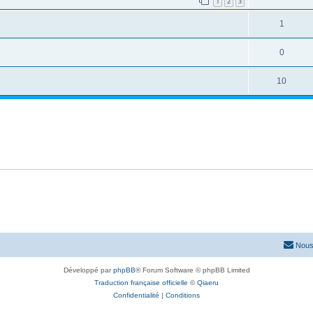
1
2
3
1
0
10
Nous
Développé par
phpBB
® Forum Software © phpBB Limited
Traduction française officielle
©
Qiaeru
Confidentialité
|
Conditions