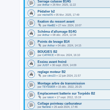
Serrage culasse B14G
par
Arthur
»
26 févr. 2025, 11:22
Pédalier b2
par
michel76
»
05 févr. 2025, 17:49
fixation du ressort avant
par
KiwiB2
»
27 nov. 2024, 10:07
Schéma d'allumage B14G
par
Arthur
»
08 déc. 2024, 12:34
Points de levage B14
par
Arthur
»
04 déc. 2024, 14:15
BOUGIES B2
par
CATRICE
»
09 nov. 2024, 16:10
Essieu avant freiné
par
JUST
»
30 sept. 2024, 14:09
reglage moteur B2
par
citro23
»
12 juin 2024, 21:57
Montage arbre de transmission
par
TEYSSIER
»
15 déc. 2022, 20:25
Emplacement batterie sur Torpédo B2
par
tolcirt
»
17 sept. 2012, 15:19
Collage pointeau carburateur
par
flaminio
»
26 août 2024, 17:46