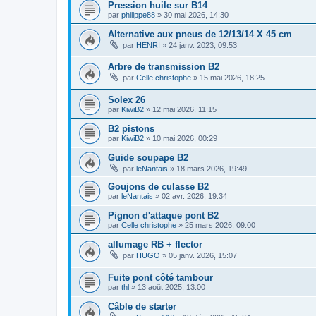
Pression huile sur B14
par
philippe88
»
30 mai 2026, 14:30
Alternative aux pneus de 12/13/14 X 45 cm
par
HENRI
»
24 janv. 2023, 09:53
Arbre de transmission B2
par
Celle christophe
»
15 mai 2026, 18:25
Solex 26
par
KiwiB2
»
12 mai 2026, 11:15
B2 pistons
par
KiwiB2
»
10 mai 2026, 00:29
Guide soupape B2
par
leNantais
»
18 mars 2026, 19:49
Goujons de culasse B2
par
leNantais
»
02 avr. 2026, 19:34
Pignon d'attaque pont B2
par
Celle christophe
»
25 mars 2026, 09:00
allumage RB + flector
par
HUGO
»
05 janv. 2026, 15:07
Fuite pont côté tambour
par
thl
»
13 août 2025, 13:00
Câble de starter