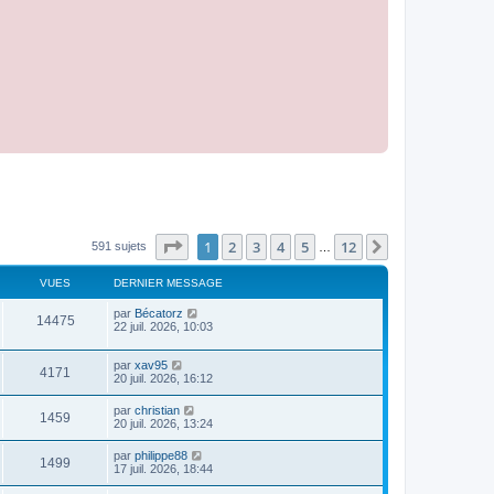
Page
1
sur
12
1
2
3
4
5
12
Suivant
591 sujets
…
VUES
DERNIER MESSAGE
par
Bécatorz
14475
22 juil. 2026, 10:03
par
xav95
4171
20 juil. 2026, 16:12
par
christian
1459
20 juil. 2026, 13:24
par
philippe88
1499
17 juil. 2026, 18:44