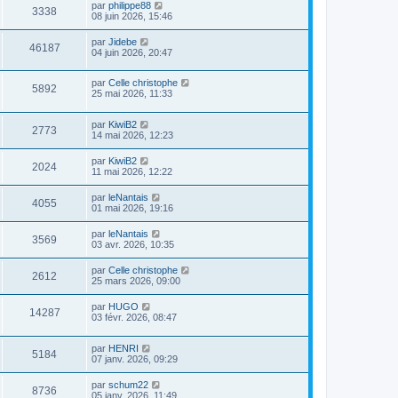
par
philippe88
3338
08 juin 2026, 15:46
par
Jidebe
46187
04 juin 2026, 20:47
par
Celle christophe
5892
25 mai 2026, 11:33
par
KiwiB2
2773
14 mai 2026, 12:23
par
KiwiB2
2024
11 mai 2026, 12:22
par
leNantais
4055
01 mai 2026, 19:16
par
leNantais
3569
03 avr. 2026, 10:35
par
Celle christophe
2612
25 mars 2026, 09:00
par
HUGO
14287
03 févr. 2026, 08:47
par
HENRI
5184
07 janv. 2026, 09:29
par
schum22
8736
05 janv. 2026, 11:49